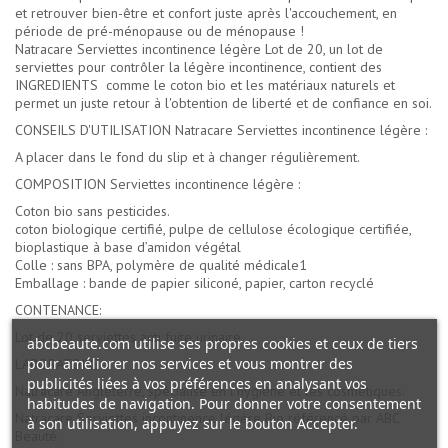
et retrouver bien-être et confort juste après l'accouchement, en
période de pré-ménopause ou de ménopause !
Natracare Serviettes incontinence légère Lot de 20, un lot de
serviettes pour contrôler la légère incontinence, contient des
INGREDIENTS comme le coton bio et les matériaux naturels et
permet un juste retour à l'obtention de liberté et de confiance en soi.
CONSEILS D'UTILISATION Natracare Serviettes incontinence légère :
A placer dans le fond du slip et à changer régulièrement.
COMPOSITION Serviettes incontinence légère :
Coton bio sans pesticides.
coton biologique certifié, pulpe de cellulose écologique certifiée,
bioplastique à base d’amidon végétal
Colle : sans BPA, polymère de qualité médicale1
Emballage : bande de papier siliconé, papier, carton recyclé
CONTENANCE:
Lot de 20 serviettes anti fuite urinaire.
abcbeaute.com utilise ses propres cookies et ceux de tiers
pour améliorer nos services et vous montrer des
LABORATOIRE :
publicités liées à vos préférences en analysant vos
Natracare Angleterre, spécialisé en l'hygiène et les cosmétiques.
habitudes de navigation. Pour donner votre consentement
Natracare Serviettes incontinence légère Bio référencé par ABC
à son utilisation, appuyez sur le bouton Accepter.
Beauté.