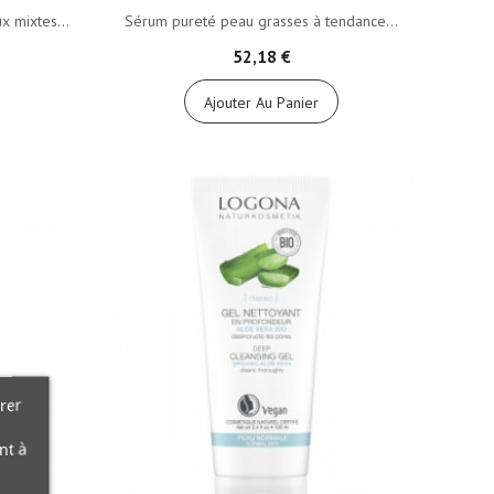
x mixtes...
Sérum pureté peau grasses à tendance...
52,18 €
Ajouter Au Panier
rer
nt à