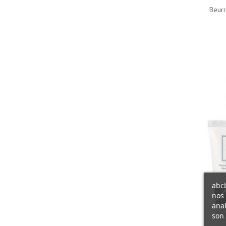
Beurr
abcb
nos 
anal
son 