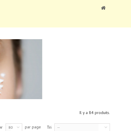
Il y a 84 produits.
par page
er
Tri
80
--