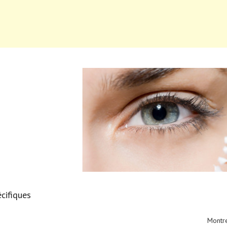
écifiques
Montr