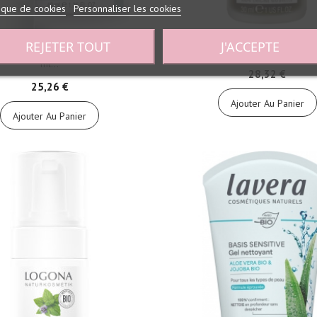
tique de cookies
Personnaliser les cookies
REJETER TOUT
J'ACCEPTE
tifiante pureté AROMACLEAR 40
Stimulant épidermique antisept
ml...
28,32 €
25,26 €
Ajouter Au Panier
Ajouter Au Panier