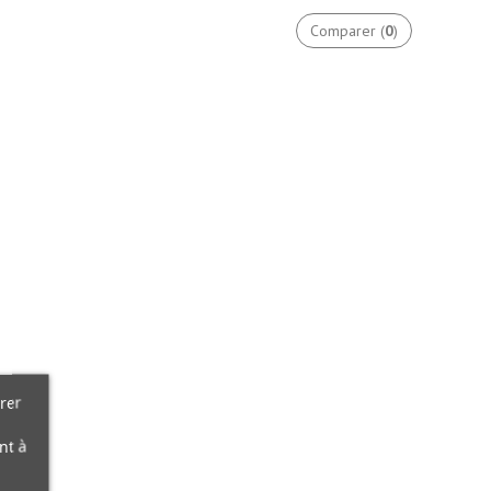
Comparer (
0
)
rer
nt à