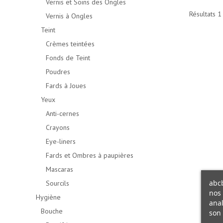
Vernis et Soins des Ongles
Résultats 1 
Vernis à Ongles
Teint
Crèmes teintées
Fonds de Teint
Poudres
Fards à Joues
Yeux
Anti-cernes
Crayons
Eye-liners
Fards et Ombres à paupières
Mascaras
abcb
Sourcils
nos 
Hygiène
anal
Bouche
son 