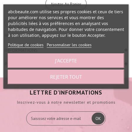
Ajouter Au Panier
abcbeaute.com utilise ses propres cookies et ceux de tiers
pour améliorer nos services et vous montrer des
Comparer (
0
)
publicités liées à vos préférences en analysant vos
habitudes de navigation. Pour donner votre consentement
à son utilisation, appuyez sur le bouton Accepter.
Résultats 1 - 1 sur 1.
Politique de cookies
Personnaliser les cookies
INFORMATIONS
J'ACCEPTE
PROMOTIONS
REJETER TOUT
LETTRE D'INFORMATIONS
Inscrivez-vous à notre newsletter et promotions
OK