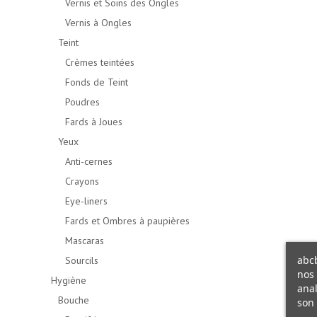
Vernis et Soins des Ongles
Vernis à Ongles
Teint
Crèmes teintées
Fonds de Teint
Poudres
Fards à Joues
Yeux
Anti-cernes
Crayons
Eye-liners
Fards et Ombres à paupières
Mascaras
abcb
Sourcils
nos 
Hygiène
anal
Bouche
son 