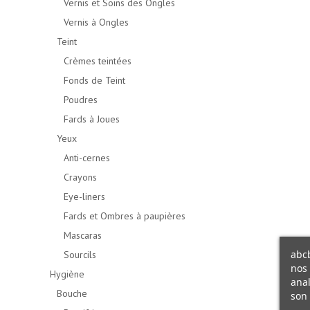
Vernis et Soins des Ongles
Vernis à Ongles
Teint
Crèmes teintées
Fonds de Teint
Poudres
Fards à Joues
Yeux
Anti-cernes
Crayons
Eye-liners
Fards et Ombres à paupières
Mascaras
abcb
Sourcils
nos 
Hygiène
anal
Bouche
son 