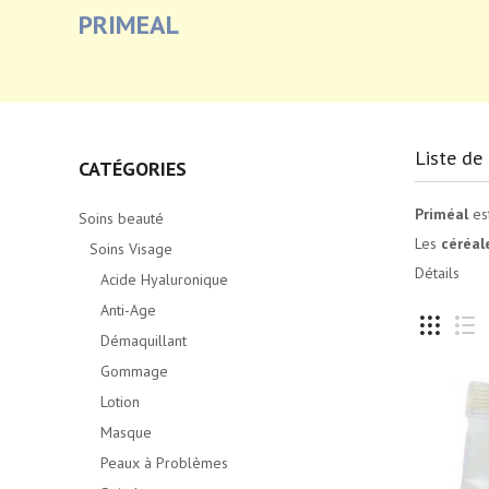
PRIMEAL
Liste de 
CATÉGORIES
Priméal
est
Soins beauté
Les
céréal
Soins Visage
Détails
Acide Hyaluronique
Anti-Age
Démaquillant
Gommage
Lotion
Masque
Peaux à Problèmes