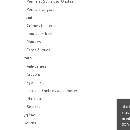
Vernis et Soins des Ongles
Vernis à Ongles
Teint
Crèmes teintées
Fonds de Teint
Poudres
Fards à Joues
Yeux
Anti-cernes
Crayons
Eye-liners
Fards et Ombres à paupières
Mascaras
abcb
Sourcils
nos 
Hygiène
anal
Bouche
son 