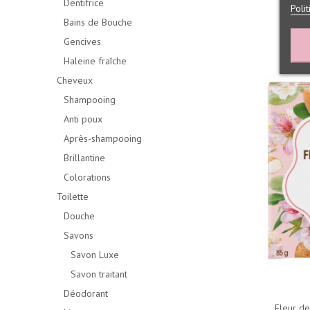
Dentifrice
Poli
Bains de Bouche
Gencives
Haleine fraîche
Cheveux
Shampooing
Anti poux
Après-shampooing
Brillantine
Colorations
Toilette
Douche
Savons
Savon Luxe
Savon traitant
Déodorant
Fleur d