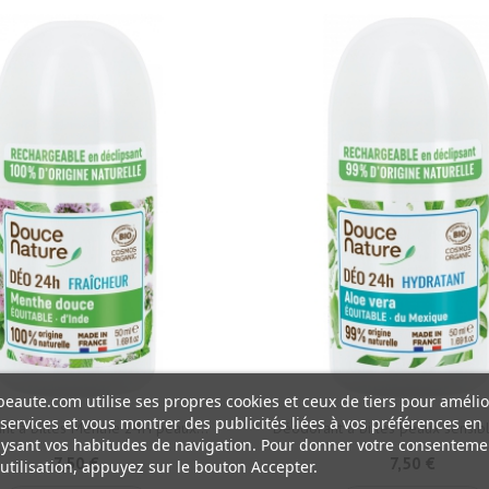
eaute.com utilise ses propres cookies et ceux de tiers pour amélio
services et vous montrer des publicités liées à vos préférences en
nt à billes Menthe 24H peaux...
Déodorant à billes peaux sensibl
ysant vos habitudes de navigation. Pour donner votre consenteme
7,50 €
7,50 €
utilisation, appuyez sur le bouton Accepter.