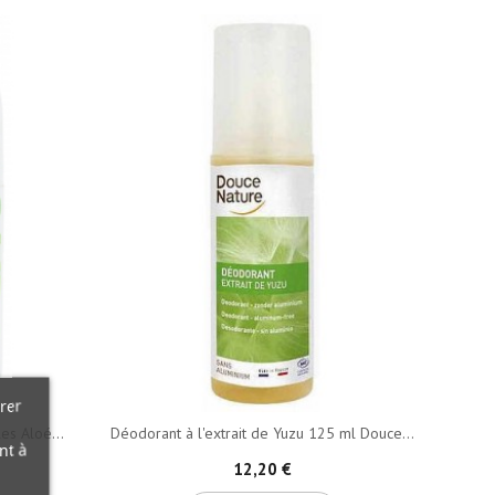
rer
es Aloé...
Déodorant à l'extrait de Yuzu 125 ml Douce...
nt à
12,20 €