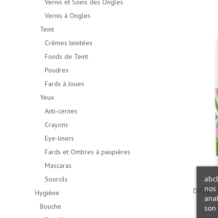
Vernis et Soins des Ongles
Vernis à Ongles
Teint
Crèmes teintées
Fonds de Teint
Poudres
Fards à Joues
Yeux
Anti-cernes
Crayons
Eye-liners
Fards et Ombres à paupières
Mascaras
abcb
Sourcils
nos 
Déodora
Hygiène
anal
Bouche
son 