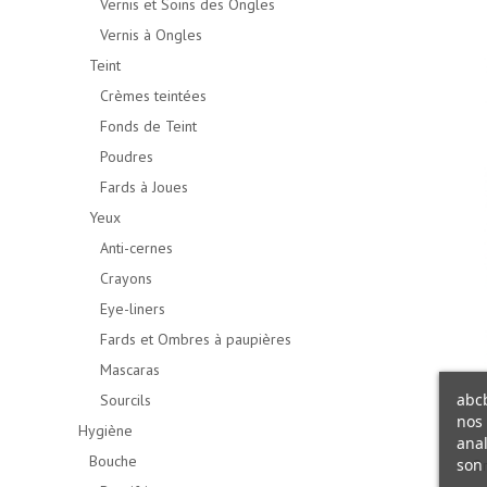
Vernis et Soins des Ongles
Vernis à Ongles
Teint
Crèmes teintées
Fonds de Teint
Poudres
Fards à Joues
Yeux
Anti-cernes
Crayons
Eye-liners
Fards et Ombres à paupières
Mascaras
abcb
Sourcils
nos 
Hygiène
anal
Bouche
son 
Or