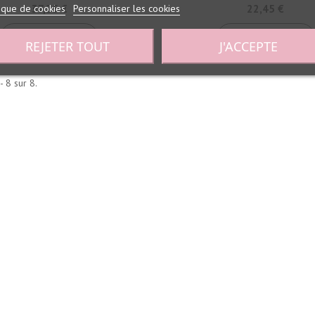
tique de cookies
Personnaliser les cookies
37,25 €
22,45 €
Ajouter Au Panier
Ajouter Au Panier
REJETER TOUT
J'ACCEPTE
- 8 sur 8.