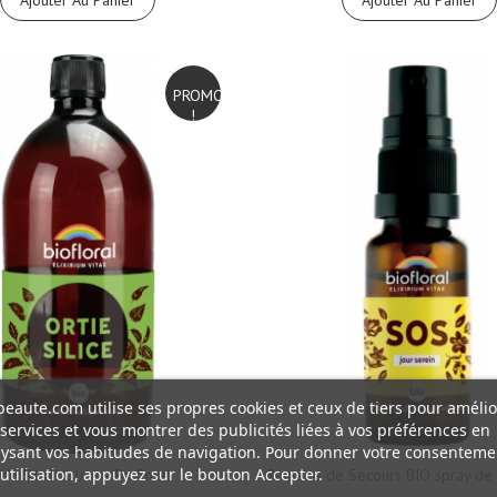
Ajouter Au Panier
Ajouter Au Panier
PROMO
!
eaute.com utilise ses propres cookies et ceux de tiers pour amélio
services et vous montrer des publicités liées à vos préférences en
ysant vos habitudes de navigation. Pour donner votre consenteme
utilisation, appuyez sur le bouton Accepter.
tie Silice 1 litre - Biofloral
Remède de Secours BIO spray de 