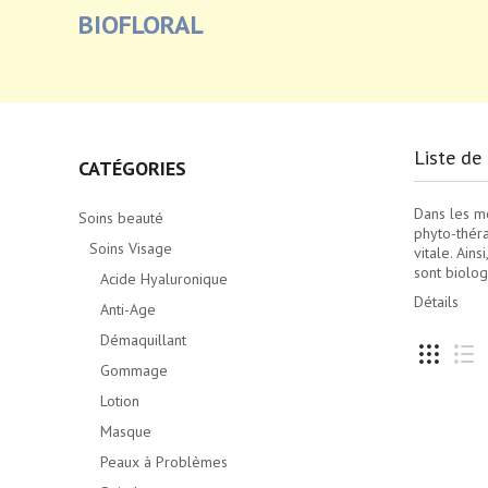
BIOFLORAL
Liste de 
CATÉGORIES
Dans les mo
Soins beauté
phyto-théra
Soins Visage
vitale. Ain
sont biolog
Acide Hyaluronique
Détails
Anti-Age
Démaquillant
Gommage
Lotion
Masque
Peaux à Problèmes