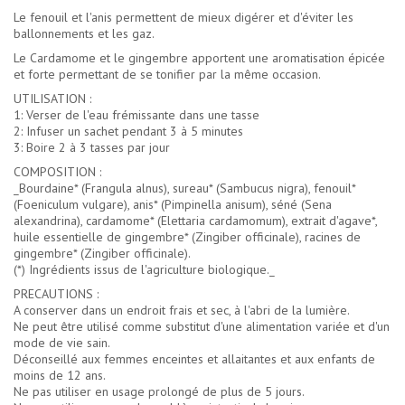
Le fenouil et l'anis permettent de mieux digérer et d'éviter les
ballonnements et les gaz.
Le Cardamome et le gingembre apportent une aromatisation épicée
et forte permettant de se tonifier par la même occasion.
UTILISATION :
1: Verser de l'eau frémissante dans une tasse
2: Infuser un sachet pendant 3 à 5 minutes
3: Boire 2 à 3 tasses par jour
COMPOSITION :
_Bourdaine* (Frangula alnus), sureau* (Sambucus nigra), fenouil*
(Foeniculum vulgare), anis* (Pimpinella anisum), séné (Sena
alexandrina), cardamome* (Elettaria cardamomum), extrait d'agave*,
huile essentielle de gingembre* (Zingiber officinale), racines de
gingembre* (Zingiber officinale).
(*) Ingrédients issus de l'agriculture biologique._
PRECAUTIONS :
A conserver dans un endroit frais et sec, à l'abri de la lumière.
Ne peut être utilisé comme substitut d'une alimentation variée et d'un
mode de vie sain.
Déconseillé aux femmes enceintes et allaitantes et aux enfants de
moins de 12 ans.
Ne pas utiliser en usage prolongé de plus de 5 jours.