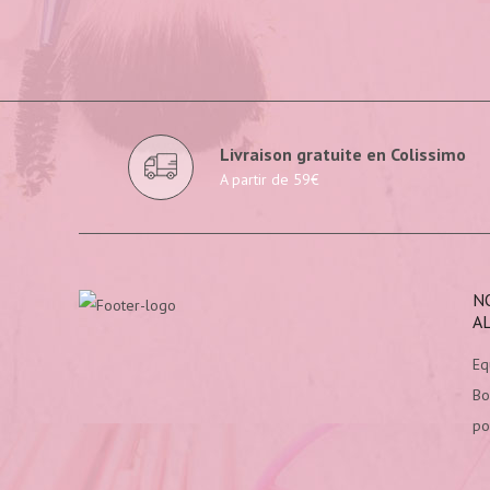
Livraison gratuite en Colissimo
A partir de 59€
N
A
Eq
Bo
po