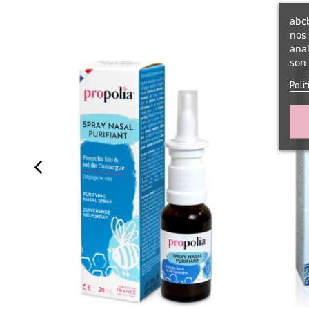
abcb
nos 
anal
son 
Poli