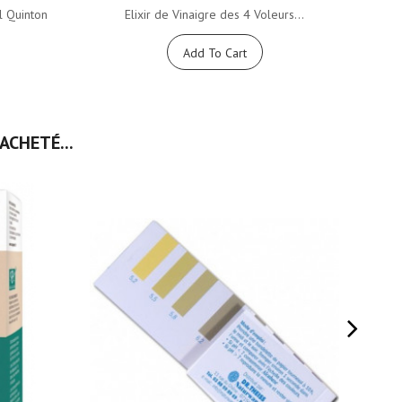
l Quinton
Elixir de Vinaigre des 4 Voleurs...
Spray
Add To Cart
ACHETÉ...