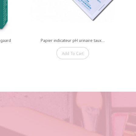
agaard
Papier indicateur pH urinaire taux...
S
Add To Cart