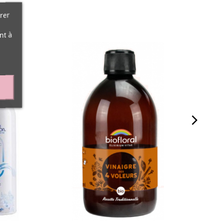
rer
nt à