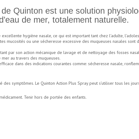
de Quinton est une solution physiolo
'eau de mer, totalement naturelle.
xcellente hygiène nasale, ce qui est important tant chez l'adulte, l'adoles
dantes mucosités ou une sécheresse excessive des muqueuses nasales sont 
 tant par son action mécanique de lavage et de nettoyage des fosses nasale
de mer au travers des muqueuses.
 efficace dans des indications courantes comme: sécheresse nasale, ronfl
sité des symptômes. Le Quinton Action Plus Spray peut s’utiliser tous les jou
n médicament. Tenir hors de portée des enfants.