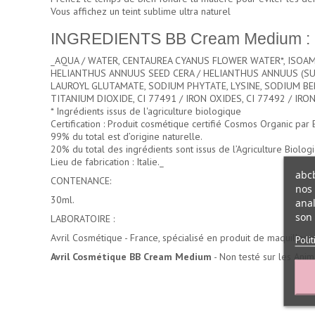
Vous affichez un teint sublime ultra naturel
INGREDIENTS BB Cream Medium :
_AQUA / WATER, CENTAUREA CYANUS FLOWER WATER*, ISOAM
HELIANTHUS ANNUUS SEED CERA / HELIANTHUS ANNUUS (SU
LAUROYL GLUTAMATE, SODIUM PHYTATE, LYSINE, SODIUM BEN
TITANIUM DIOXIDE, CI 77491 / IRON OXIDES, CI 77492 / IRON
* Ingrédients issus de l'agriculture biologique
Certification : Produit cosmétique certifié Cosmos Organic par 
99% du total est d’origine naturelle.
20% du total des ingrédients sont issus de l’Agriculture Biolog
Lieu de fabrication : Italie._
abcb
CONTENANCE:
nos 
30ml.
anal
son 
LABORATOIRE :
Avril Cosmétique - France, spécialisé en produit de maquillage
Poli
Avril Cosmétique BB Cream Medium
- Non testé sur les Ani