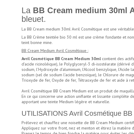
La
BB Cream medium 30ml A
bleuet.
La BB Cream medium 30ml Avril Cosmétique est une véritable 
La BB Crème teintée bio 30 ml est une crème fondante et non 
teint bonne mine.
BB Cream Medium Avril Cosmétique :
Avril Cosmétique BB Cream Medium 30ml
contient des actif
d'acide ricinoléique), le Polyglyceryl-3 di-isostéarate (dérivé 
sodium, l'Hydroxyde d'aluminium, l'Alcool benzylique, l'Acide l
sodium (sel de sodium l'acide benzoïque), le Chlorure de magnési
Trioxyde de fer, Oxyde de fer, Tétraoxyde de fer et aide à retr
Avril Cosmétique BB Cream Medium est un produit de maquillage 
En ce qui concerne une action unifiante et lissante complète de
apportant une teinte Medium légère et naturelle.
UTILISATIONS Avril Cosmétique BB
Prélevez et chauffez une noisette de BB Cream Medium certifié
Appliquez sur votre front, nez et menton et étirez la matière d
Prenez le temps de bien fondre la matière pour éviter les dé