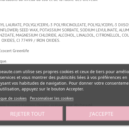
YL LAURATE, POLYGLYCERYL-3 POLYRICINOLEATE, POLYGLYCERYL-3 DIISO
NFLOWER) SEED WAX, POTASSIUM SORBATE, SODIUM LEVULINATE, ALUMI
ZOATE, MAGNESIUM CHLORIDE, ALCOHOL, LINALOOL, CITRONELLOL, COUMAR
 OXIDES, CI 77499 / IRON OXIDES.
Ecocert Greenlife
ique.
eaute.com utilise ses propres cookies et ceux de tiers pour amélio
services et vous montrer des publicités liées à vos préférences en
ysant vos habitudes de navigation. Pour donner votre consenteme
utilisation, appuyez sur le bouton Accepter.
 minéral pour le Teint.
tique de cookies
Personnaliser les cookies
maux, Ecocert, Cosmos Organic présenté sur Abcbeauté.
REJETER TOUT
J'ACCEPTE