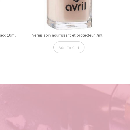
lack 10ml
Vernis soin nourrissant et protecteur 7ml...
Add To Cart