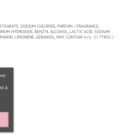
STEARATE, SODIUM CHLORIDE, PARFUM / FRAGRANCE,
NUM HYDROXIDE, BENZYL ALCOHOL, LACTIC ACID, SODIUM
IN, LIMONENE, GERANIOL, MAY CONTAIN (+/-) : CI 77891 /
rer
nt à