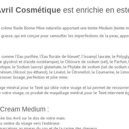
vril Cosmétique
est enrichie en este
crème fluide Bonne Mine naturelle apportant une teinte Medium (teinte 
grasse, qui est conçue pour camoufler les imperfections de la peau, app
s comme l'Eau purifiée, l'Eau florale de bleuet*, l'Isoamyl laurate, le Polyg
de glycérol et d'acide isostéarique), le Chlorure de sodium (sel), le Parfum
actique, le Sodium lauroyl glutamate, le Phytate de sodium (sel de sodium d
um, l'Alcool (ou éthanol), le Linalol, le Citronellol, la Coumarine, le Limon
ouver lissage, perfection et jolie mine.
minéral pour le Teint qui cible votre visage et lui permet de recouvrer uni
 votre visage, ce produit de maquillage minéral pour le Teint intervient ég
 Cream Medium :
e bio Avril sur le dos de votre main.
u centre du visage vers l'extérieur.
marcations au niveau du cou et de la racine des cheveux.