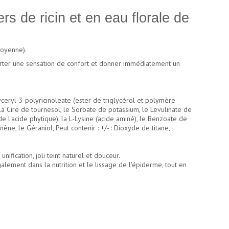
rs de ricin et en eau florale de
moyenne).
orter une sensation de confort et donner immédiatement un
lyceryl-3 polyricinoleate (ester de triglycérol et polymère
, la Cire de tournesol, le Sorbate de potassium, le Levulinate de
e l'acide phytique), la L-Lysine (acide aminé), le Benzoate de
ène, le Géraniol, Peut contenir : +/- : Dioxyde de titane,
fication, joli teint naturel et douceur.
alement dans la nutrition et le lissage de l'épiderme, tout en