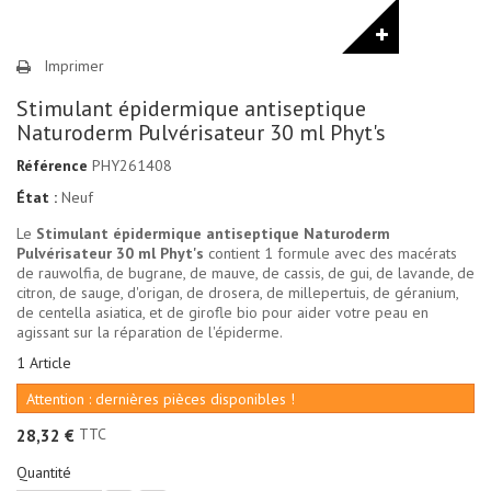
Imprimer
Stimulant épidermique antiseptique
Naturoderm Pulvérisateur 30 ml Phyt's
Référence
PHY261408
État :
Neuf
Le
Stimulant épidermique antiseptique Naturoderm
Pulvérisateur 30 ml Phyt's
contient 1 formule avec des macérats
de rauwolfia, de bugrane, de mauve, de cassis, de gui, de lavande, de
citron, de sauge, d'origan, de drosera, de millepertuis, de géranium,
de centella asiatica, et de girofle bio pour aider votre peau en
agissant sur la réparation de l'épiderme.
1
Article
Attention : dernières pièces disponibles !
TTC
28,32 €
Quantité