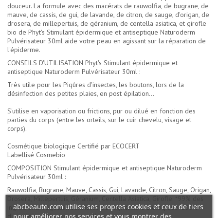
douceur. La formule avec des macérats de rauwolfia, de bugrane, de
mauve, de cassis, de gui, de lavande, de citron, de sauge, d'origan, de
drosera, de millepertuis, de géranium, de centella asiatica, et girofle
bio de Phyt's Stimulant épidermique et antiseptique Naturoderm
Pulvérisateur 30ml aide votre peau en agissant sur la réparation de
l'épiderme.
CONSEILS D'UTILISATION Phyt's Stimulant épidermique et
antiseptique Naturoderm Pulvérisateur 30ml :
Très utile pour les Piqûres d'insectes, les boutons, lors de la
désinfection des petites plaies, en post épilation...
S'utilise en vaporisation ou frictions, pur ou dilué en fonction des
parties du corps (entre les orteils, sur le cuir chevelu, visage et
corps).
Cosmétique biologique Certifié par ECOCERT
Labellisé Cosmebio
COMPOSITION Stimulant épidermique et antiseptique Naturoderm
Pulvérisateur 30ml :
Rauwolfia, Bugrane, Mauve, Cassis, Gui, Lavande, Citron, Sauge, Origan,
Drosera, Millepertuis, Géranium, Centella Asiatica, Girofle. *99% des
abcbeaute.com utilise ses propres cookies et ceux de tiers
ingrédients végétaux sont issus de l'agriculture biologique. 100%
pour améliorer nos services et vous montrer des
d'ingrédients d'origine naturelle.