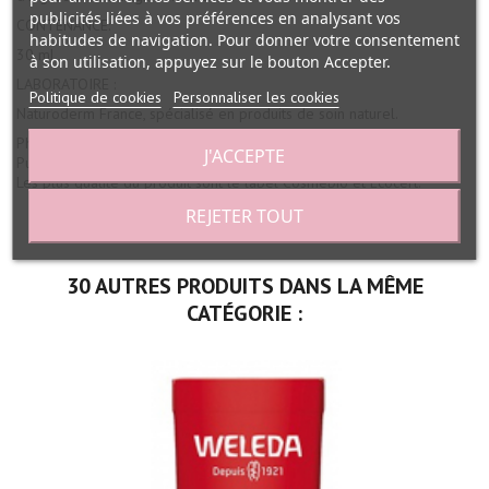
publicités liées à vos préférences en analysant vos
CONTENANCE:
habitudes de navigation. Pour donner votre consentement
30 ml.
à son utilisation, appuyez sur le bouton Accepter.
LABORATOIRE :
Politique de cookies
Personnaliser les cookies
Naturoderm France, spécialisé en produits de soin naturel.
Phyt's Stimulant épidermique et antiseptique Naturoderm
J'ACCEPTE
Pulvérisateur 30ml Cosmébio et Ecocert présenté sur ABC Beauté.
Les plus qualité du produit sont le label Cosmébio et Ecocert.
REJETER TOUT
30 AUTRES PRODUITS DANS LA MÊME
CATÉGORIE :