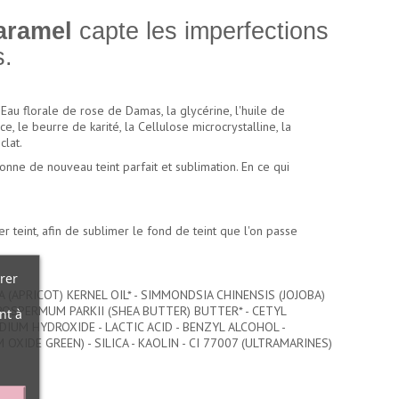
Caramel
capte les imperfections
s.
au florale de rose de Damas, la glycérine, l'huile de
ce, le beurre de karité, la Cellulose microcrystalline, la
clat.
onne de nouveau teint parfait et sublimation. En ce qui
 teint, afin de sublimer le fond de teint que l'on passe
rer
(APRICOT) KERNEL OIL* - SIMMONDSIA CHINENSIS (JOJOBA)
YROSPERMUM PARKII (SHEA BUTTER) BUTTER* - CETYL
nt à
IUM HYDROXIDE - LACTIC ACID - BENZYL ALCOHOL -
OXIDE GREEN) - SILICA - KAOLIN - CI 77007 (ULTRAMARINES)