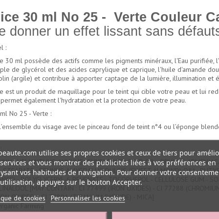
rice 30 ml No 25 - Verte Couleur 
de donner un effet lissant sans défaut
l :
 30 ml possède des actifs comme les pigments minéraux, l'Eau purifiée, l'E
 triple de glycérol et des acides caprylique et caprique, l'huile d'amande dou
olin (argile) et contribue à apporter captage de la lumière, illumination et é
 est un produit de maquillage pour le teint qui cible votre peau et lui red
 permet également l'hydratation et la protection de votre peau.
l No 25 - Verte :
l’ensemble du visage avec le pinceau fond de teint n°4 ou l’éponge blender
:
eaute.com utilise ses propres cookies et ceux de tiers pour amélio
N** - HELIANTHUS ANNUUS (SUNFLOWER) SEED OIL - PRUNUS ARMENIACA 
services et vous montrer des publicités liées à vos préférences en
L-6 STEARATE - PRUNUS AMYGDALUS DULCIS (SWEET ALMOND) OIL* - BUT
ysant vos habitudes de navigation. Pour donner votre consenteme
NCE) - POLYGLYCERYL-6 BEHENATE - TOCOPHEROL - CELLULOSE GUM - SOD
utilisation, appuyez sur le bouton Accepter.
INALOOL [MAY CONTAIN : CI 77499 (IRON OXIDES) - CI 77288 (CHROMIUM 
IRON OXIDES) - CI 77891 (TITANIUM DIOXIDE) - MICA]
tique de cookies
Personnaliser les cookies
 Organic Farming
ganic ingredients