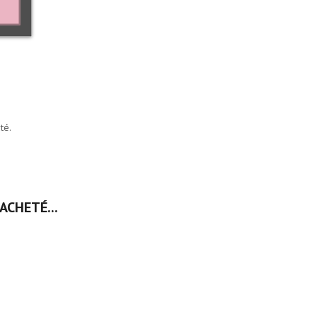
té.
ACHETÉ...