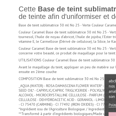
Cette
Base de teint sublimat
de teinte afin d'uniformiser et 
Base de teint sublimatrice 30 ml No 25 - Verte Couleur Carame
Couleur Caramel Base de teint sublimatrice 30 ml No 25 - Verte
tournesol, l'huile de noyau d'abricot, l'huile de jojoba, l'Ester
vitamine E, le Carmellose (Dérivé de cellulose), la Silice, le Ka
Couleur Caramel Base de teint sublimatrice 30 ml No 25 - Verte
concerne votre beauté, ce produit de maquillage pour le teint
UTILISATIONS Couleur Caramel Base de teint sublimatrice 30 m
Avant le maquillage du teint, appliquer un peu de matière sur 
ensuite en 2ème couche
COMPOSITION Base de teint sublimatrice 30 ml No 25 - Verte 
abcb
_AQUA (WATER) - ROSA DAMASCENA FLOWER WATER* - GLYCERI
nos 
SEED OIL* - CAPRYLIC/CAPRIC TRIGLYCERIDE - POLYGLYCERY
anal
ALCOHOL - MICROCRYSTALLINE CELLULOSE - PARFUM (FRAGRA
son 
CELLULOSE - DEHYDROACETIC ACID - GERANIOL - LIMONENE - L
- CI 75470 (CARMINE) - CI 77492 (IRON OXIDES) - CI 77491 (
Poli
*Ingrédient issu de l'Agriculture Biologique / Ingredient from
**Transformé à partir d'ingrédients biologiques/Made using or