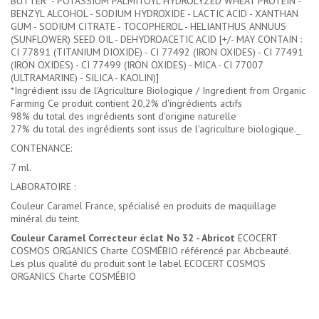
BUTTER* - POTASSIUM PALMITOYL HYDROLYZED WHEAT PROTEIN -
BENZYL ALCOHOL - SODIUM HYDROXIDE - LACTIC ACID - XANTHAN
GUM - SODIUM CITRATE - TOCOPHEROL - HELIANTHUS ANNUUS
(SUNFLOWER) SEED OIL - DEHYDROACETIC ACID [+/- MAY CONTAIN :
CI 77891 (TITANIUM DIOXIDE) - CI 77492 (IRON OXIDES) - CI 77491
(IRON OXIDES) - CI 77499 (IRON OXIDES) - MICA - CI 77007
(ULTRAMARINE) - SILICA - KAOLIN)]
*Ingrédient issu de l'Agriculture Biologique / Ingredient from Organic
Farming Ce produit contient 20,2% d'ingrédients actifs
98% du total des ingrédients sont d'origine naturelle
27% du total des ingrédients sont issus de l'agriculture biologique._
CONTENANCE:
7 ml.
LABORATOIRE :
Couleur Caramel France, spécialisé en produits de maquillage
minéral du teint.
Couleur Caramel Correcteur éclat No 32 - Abricot
ECOCERT
COSMOS ORGANICS Charte COSMÉBIO référencé par Abcbeauté.
Les plus qualité du produit sont le label ECOCERT COSMOS
ORGANICS Charte COSMÉBIO