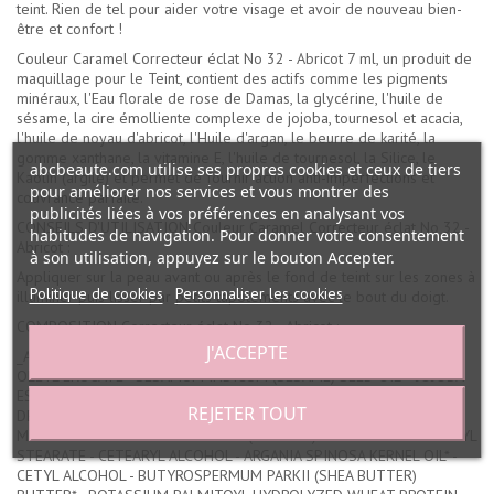
teint. Rien de tel pour aider votre visage et avoir de nouveau bien-
être et confort !
Couleur Caramel Correcteur éclat No 32 - Abricot 7 ml, un produit de
maquillage pour le Teint, contient des actifs comme les pigments
minéraux, l'Eau florale de rose de Damas, la glycérine, l'huile de
sésame, la cire émolliente complexe de jojoba, tournesol et acacia,
l'huile de noyau d'abricot, l'Huile d'argan, le beurre de karité, la
gomme xanthane, la vitamine E, l'huile de tournesol, la Silice, le
abcbeaute.com utilise ses propres cookies et ceux de tiers
Kaolin (argile) et permet de fournir action anti-imperfections et
pour améliorer nos services et vous montrer des
couvrance parfaite.
publicités liées à vos préférences en analysant vos
CONSEILS D'UTILISATION Couleur Caramel Correcteur éclat No 32 -
habitudes de navigation. Pour donner votre consentement
Abricot :
à son utilisation, appuyez sur le bouton Accepter.
Appliquer sur la peau avant ou après le fond de teint sur les zones à
Politique de cookies
Personnaliser les cookies
illuminer puis lisser par petits tapotements avec le bout du doigt.
COMPOSITION Correcteur éclat No 32 - Abricot :
J'ACCEPTE
_AQUA (WATER) - ROSA DAMASCENA FLOWER WATER* - GLYCERIN -
OLEYL ERUCATE - SESAMUM INDICUM (SESAME) SEED OIL* - JOJOBA
ESTERS/HELIANTHUS ANNUUS (SUNFLOWER) SEED WAX/ACACIA
REJETER TOUT
DECURRENS FLOWER WAX/POLYGLYCERIN-3 - OCTYLDODECYL
MYRISTATE - PRUNUS ARMENIACA (APRICOT) KERNEL OIL* - GLYCERYL
STEARATE - CETEARYL ALCOHOL - ARGANIA SPINOSA KERNEL OIL* -
CETYL ALCOHOL - BUTYROSPERMUM PARKII (SHEA BUTTER)