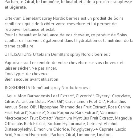
Parfum, le Citral, le Limonène, le linalol et aide à procurer souplesse
et légèreté.
Urtekram Demêlant spray Nordic berries est un produit de Soins
capillaires qui aide à cibler votre chevelure et lui permet de
retrouver brillance et éclat.
Pour la beauté et la brillance de vos cheveux, ce produit de Soins
capillaires intervient également dans l'hydratation et la nutrition de la
trame capillaire.
UTILISATIONS Urtekram Demêlant spray Nordic berries :
Vaporiser sur l'ensemble de votre chevelure sur vos cheveux et
laisser sécher. Ne pas rincer.
Tous types de cheveux.
Bien secouer avant utilisation
INGREDIENTS Demêlant spray Nordic berries :
_Aqua, Aloe Barbadensis Leaf Extract*, Glycerin**, Glyceryl Caprylate,
Citrus Aurantium Dulcis Peel Oil*, Citrus Limon Peel Oil*, Helianthus
Annuus Seed Oil*, Hippophae Rhamnoides Fruit Extract*, Rosa Canina
Fruit Extract*, Sucrose*, Salix Purpurea Bark Extract*, Vaccinium
Macrocarpon Fruit Extract*, Vaccinium Myrtillus Fruit Extract*, Magnolia
Officinalis Bark Extract, Sodium Hyaluronate, Cetearyl Alcohol,
Distearoylethyl Dimonium Chloride, Polyglyceryl-4 Caprate, Lactic
Acid, Sodium Hydroxide, Parfum, Citral, Limonene, Linalool.