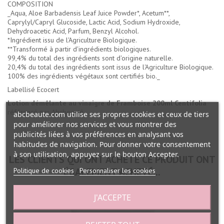
COMPOSITION
_Aqua, Aloe Barbadensis Leaf Juice Powder*, Acetum**,
Caprylyl/Capryl Glucoside, Lactic Acid, Sodium Hydroxide,
Dehydroacetic Acid, Parfum, Benzyl Alcohol.
*Ingrédient issu de l'Agriculture Biologique.
**Transformé à partir d'ingrédients biologiques.
99,4% du total des ingrédients sont d'origine naturelle.
20,4% du total des ingrédients sont issus de l'Agriculture Biologique.
100% des ingrédients végétaux sont certifiés bio._
Labellisé Ecocert
Lotion démêlante au vinaigre de Framboise 200ml Centifolia
référencé par Abcbeauté.
abcbeaute.com utilise ses propres cookies et ceux de tiers
pour améliorer nos services et vous montrer des
publicités liées à vos préférences en analysant vos
habitudes de navigation. Pour donner votre consentement
à son utilisation, appuyez sur le bouton Accepter.
LES CLIENTS QUI ONT ACHETÉ CE PRODUIT ONT
ÉGALEMENT ACHETÉ...
Politique de cookies
Personnaliser les cookies
J'ACCEPTE