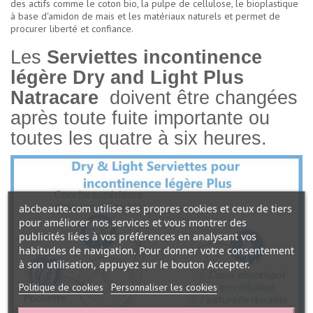
des actifs comme le coton bio, la pulpe de cellulose, le bioplastique
à base d'amidon de mais et les matériaux naturels et permet de
procurer liberté et confiance.
Les
Serviettes incontinence
légère Dry and Light Plus
Natracare
doivent être changées
après toute fuite importante ou
toutes les quatre à six heures.
abcbeaute.com utilise ses propres cookies et ceux de tiers
pour améliorer nos services et vous montrer des
publicités liées à vos préférences en analysant vos
habitudes de navigation. Pour donner votre consentement
à son utilisation, appuyez sur le bouton Accepter.
Politique de cookies
Personnaliser les cookies