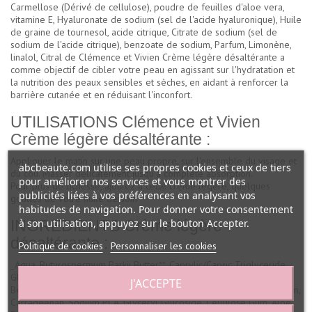
Carmellose (Dérivé de cellulose), poudre de feuilles d'aloe vera,
vitamine E, Hyaluronate de sodium (sel de l'acide hyaluronique), Huile
de graine de tournesol, acide citrique, Citrate de sodium (sel de
sodium de l'acide citrique), benzoate de sodium, Parfum, Limonène,
linalol, Citral de Clémence et Vivien Crème légère désaltérante a
comme objectif de cibler votre peau en agissant sur l'hydratation et
la nutrition des peaux sensibles et sèches, en aidant à renforcer la
barrière cutanée et en réduisant l'inconfort.
UTILISATIONS Clémence et Vivien
Crème légère désaltérante :
Appliquer le matin sur une peau propre, sur l'ensemble du visage et
abcbeaute.com utilise ses propres cookies et ceux de tiers
du cou. Masser délicatement jusqu'à complète absorption.
pour améliorer nos services et vous montrer des
Pour plus de richesse, ajoutez à cette crème légère, quelques
publicités liées à vos préférences en analysant vos
gouttes de votre huile de soin
habitudes de navigation. Pour donner votre consentement
à son utilisation, appuyez sur le bouton Accepter.
INGREDIENTS Crème légère
désaltérante :
Politique de cookies
Personnaliser les cookies
_Aqua, Butyrospermum Parkii Butter**, Caprylic/Capric Triglyceride,
Glycerin*, Propanediol, Triethyl Citrate, Microcrystalline Cellulose,
J'ACCEPTE
Behenyl Alcohol, Erythritol, Sodium Stearoyl Glutamate, Xanthan Gum,
Carrageenan, Sodium PCA, Glyceryl Glucoside, Cellulose Gum, Aloe