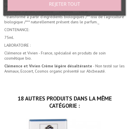
Barbadensis Leaf Powder**, Tocopherol, Sodium Hyaluronate,
REJETER TOUT
Helianthus Annuus Seed Oil, Citric Acid, Sodium Citrate, Sodium
Benzoate, Parfum, Limonene***, Linalool***, Citral***
* transformé à partir d’ingrédients biologiques /** issu de l’agriculture
biologique /*** naturellement présent dans le parfum._
CONTENANCE:
75ml.
LABORATOIRE :
Clémence et Vivien - France, spécialisé en produits de soin
cosmétique bio.
Clémence et Vivien Crème légère désaltérante
- Non testé sur les
Animaux, Ecocert, Cosmos organic présenté sur Abcbeauté.
18 AUTRES PRODUITS DANS LA MÊME
CATÉGORIE :