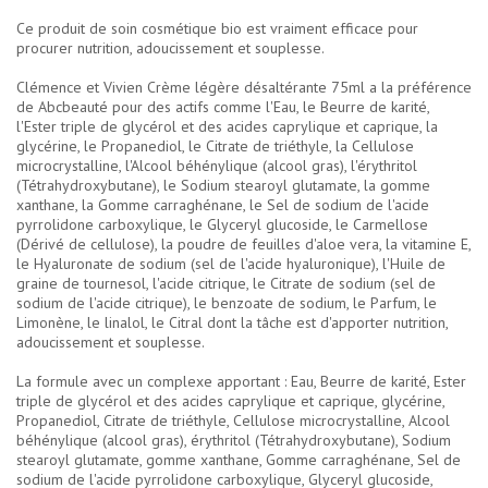
Ce produit de soin cosmétique bio est vraiment efficace pour
procurer nutrition, adoucissement et souplesse.
Clémence et Vivien Crème légère désaltérante 75ml a la préférence
de Abcbeauté pour des actifs comme l'Eau, le Beurre de karité,
l'Ester triple de glycérol et des acides caprylique et caprique, la
glycérine, le Propanediol, le Citrate de triéthyle, la Cellulose
microcrystalline, l'Alcool béhénylique (alcool gras), l'érythritol
(Tétrahydroxybutane), le Sodium stearoyl glutamate, la gomme
xanthane, la Gomme carraghénane, le Sel de sodium de l'acide
pyrrolidone carboxylique, le Glyceryl glucoside, le Carmellose
(Dérivé de cellulose), la poudre de feuilles d'aloe vera, la vitamine E,
le Hyaluronate de sodium (sel de l'acide hyaluronique), l'Huile de
graine de tournesol, l'acide citrique, le Citrate de sodium (sel de
sodium de l'acide citrique), le benzoate de sodium, le Parfum, le
Limonène, le linalol, le Citral dont la tâche est d'apporter nutrition,
adoucissement et souplesse.
La formule avec un complexe apportant : Eau, Beurre de karité, Ester
triple de glycérol et des acides caprylique et caprique, glycérine,
Propanediol, Citrate de triéthyle, Cellulose microcrystalline, Alcool
béhénylique (alcool gras), érythritol (Tétrahydroxybutane), Sodium
stearoyl glutamate, gomme xanthane, Gomme carraghénane, Sel de
sodium de l'acide pyrrolidone carboxylique, Glyceryl glucoside,