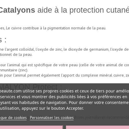
Catalyons
aide à la protection cutan
res, Le cuivre contribue à la pigmentation normale de la peau.
 :
'argent colloïdal, l'oxyde de zinc, le dioxyde de germanium, l'oxyde de 
tionnel de la peau.
ur l'animal qui est spécifique de votre peau (celle de votre animal de com
unitaire (zinc).
oin pour l'animal permet également l'apport du complexe minéral cuivre, zi
MALYON Protect :
eaute.com utilise ses propres cookies et ceux de tiers pour amélio
services et vous montrer des publicités liées à vos préférences en
e compagnie
ysant vos habitudes de navigation. Pour donner votre consenteme
utilisation, appuyez sur le bouton Accepter.
 ni à un mode de vie équilibré. Respecter les doses journalières recomman
tique de cookies
Personnaliser les cookies