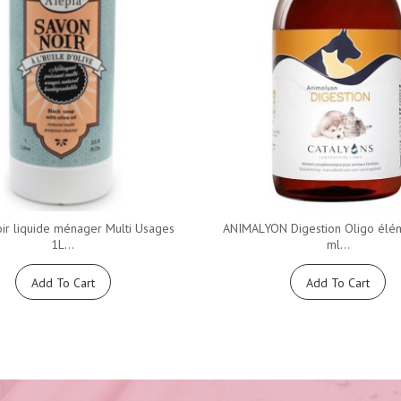
ir liquide ménager Multi Usages
ANIMALYON Digestion Oligo élé
1L...
ml...
Add To Cart
Add To Cart