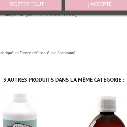
REJETER TOUT
J'ACCEPTE
otect :
zinc, dioxyde de germanium, oxyde de cuivre._
 Fabriqué en France référencé par Abcbeauté.
3 AUTRES PRODUITS DANS LA MÊME CATÉGORIE :