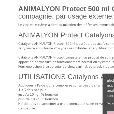
ANIMALYON Protect 500 ml 
compagnie, par usage externe.
Le zinc et le cuivre aident au maintien des défenses immunitai
ANIMALYON Protect Catalyons
Catalyons ANIMALYON Protect 500ml possède des actifs comme l
zinc, cuivre sous forme d'oxydes assimilables et équilibre fonc
Catalyons ANIMALYON Protect consiste en un produit de soin po
apport de germanium et fonctionnement normal du système imm
Pour une action à visée cutanée chez l'animal, ce produit de s
UTILISATIONS Catalyons ANI
abcb
nos 
Appliquer à l'aide d'une compresse sur la peau de l'animal d
1 à 3 fois par jour
anal
jusqu’à 10 kg : ½ bouchon
son 
plus de 10 kg : 1 bouchon
Ne doit pas se substituer à une alimentation saine et variée,
Poli
compagnie.