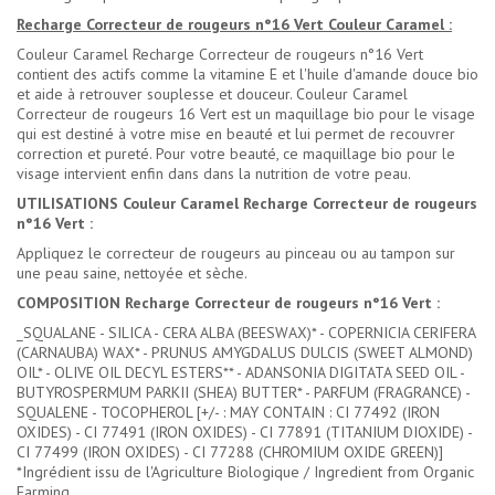
Recharge Correcteur de rougeurs n°16 Vert Couleur Caramel :
Couleur Caramel Recharge Correcteur de rougeurs n°16 Vert
contient des actifs comme la vitamine E et l'huile d'amande douce bio
et aide à retrouver souplesse et douceur. Couleur Caramel
Correcteur de rougeurs 16 Vert est un maquillage bio pour le visage
qui est destiné à votre mise en beauté et lui permet de recouvrer
correction et pureté. Pour votre beauté, ce maquillage bio pour le
visage intervient enfin dans dans la nutrition de votre peau.
UTILISATIONS Couleur Caramel Recharge Correcteur de rougeurs
n°16 Vert :
Appliquez le correcteur de rougeurs au pinceau ou au tampon sur
une peau saine, nettoyée et sèche.
COMPOSITION Recharge Correcteur de rougeurs n°16 Vert :
_SQUALANE - SILICA - CERA ALBA (BEESWAX)* - COPERNICIA CERIFERA
(CARNAUBA) WAX* - PRUNUS AMYGDALUS DULCIS (SWEET ALMOND)
OIL* - OLIVE OIL DECYL ESTERS** - ADANSONIA DIGITATA SEED OIL -
BUTYROSPERMUM PARKII (SHEA) BUTTER* - PARFUM (FRAGRANCE) -
SQUALENE - TOCOPHEROL [+/- : MAY CONTAIN : CI 77492 (IRON
OXIDES) - CI 77491 (IRON OXIDES) - CI 77891 (TITANIUM DIOXIDE) -
CI 77499 (IRON OXIDES) - CI 77288 (CHROMIUM OXIDE GREEN)]
*Ingrédient issu de l'Agriculture Biologique / Ingredient from Organic
Farming