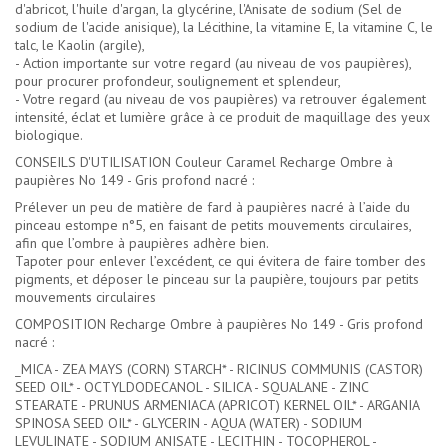
d'abricot, l'huile d'argan, la glycérine, l'Anisate de sodium (Sel de
sodium de l'acide anisique), la Lécithine, la vitamine E, la vitamine C, le
talc, le Kaolin (argile),
- Action importante sur votre regard (au niveau de vos paupières),
pour procurer profondeur, soulignement et splendeur,
- Votre regard (au niveau de vos paupières) va retrouver également
intensité, éclat et lumière grâce à ce produit de maquillage des yeux
biologique.
CONSEILS D'UTILISATION Couleur Caramel Recharge Ombre à
paupières No 149 - Gris profond nacré :
Prélever un peu de matière de fard à paupières nacré à l’aide du
pinceau estompe n°5, en faisant de petits mouvements circulaires,
afin que l’ombre à paupières adhère bien.
Tapoter pour enlever l’excédent, ce qui évitera de faire tomber des
pigments, et déposer le pinceau sur la paupière, toujours par petits
mouvements circulaires
COMPOSITION Recharge Ombre à paupières No 149 - Gris profond
nacré :
_MICA - ZEA MAYS (CORN) STARCH* - RICINUS COMMUNIS (CASTOR)
SEED OIL* - OCTYLDODECANOL - SILICA - SQUALANE - ZINC
STEARATE - PRUNUS ARMENIACA (APRICOT) KERNEL OIL* - ARGANIA
SPINOSA SEED OIL* - GLYCERIN - AQUA (WATER) - SODIUM
LEVULINATE - SODIUM ANISATE - LECITHIN - TOCOPHEROL -