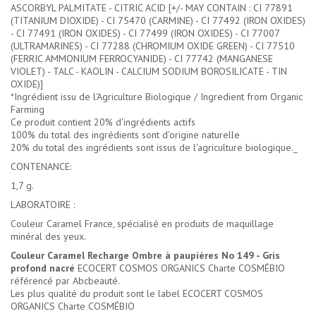
ASCORBYL PALMITATE - CITRIC ACID [+/- MAY CONTAIN : CI 77891
(TITANIUM DIOXIDE) - CI 75470 (CARMINE) - CI 77492 (IRON OXIDES)
- CI 77491 (IRON OXIDES) - CI 77499 (IRON OXIDES) - CI 77007
(ULTRAMARINES) - CI 77288 (CHROMIUM OXIDE GREEN) - CI 77510
(FERRIC AMMONIUM FERROCYANIDE) - CI 77742 (MANGANESE
VIOLET) - TALC - KAOLIN - CALCIUM SODIUM BOROSILICATE - TIN
OXIDE)]
*Ingrédient issu de l'Agriculture Biologique / Ingredient from Organic
Farming
Ce produit contient 20% d'ingrédients actifs
100% du total des ingrédients sont d'origine naturelle
20% du total des ingrédients sont issus de l'agriculture biologique._
CONTENANCE:
1,7 g.
LABORATOIRE :
Couleur Caramel France, spécialisé en produits de maquillage
minéral des yeux.
Couleur Caramel Recharge Ombre à paupières No 149 - Gris
profond nacré
ECOCERT COSMOS ORGANICS Charte COSMÉBIO
référencé par Abcbeauté.
Les plus qualité du produit sont le label ECOCERT COSMOS
ORGANICS Charte COSMÉBIO