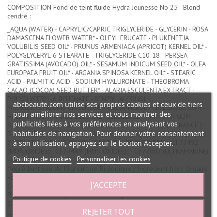
COMPOSITION Fond de teint fluide Hydra Jeunesse No 25 - Blond
cendré :
_AQUA (WATER) - CAPRYLIC/CAPRIC TRIGLYCERIDE - GLYCERIN - ROSA
DAMASCENA FLOWER WATER* - OLEYL ERUCATE - PLUKENETIA
VOLUBILIS SEED OIL* - PRUNUS ARMENIACA (APRICOT) KERNEL OIL* -
POLYGLYCERYL-6 STEARATE - TRIGLYCERIDE C10-18 - PERSEA
GRATISSIMA (AVOCADO) OIL* - SESAMUM INDICUM SEED OIL* - OLEA
EUROPAEA FRUIT OIL* - ARGANIA SPINOSA KERNEL OIL* - STEARIC
ACID - PALMITIC ACID - SODIUM HYALURONATE - THEOBROMA
CACAO (COCOA) SEED BUTTER* - ALARIA ESCULENTA EXTRACT -
POLYGLYCERYL-6 BEHENATE - BENZYL ALCOHOL -
abcbeaute.com utilise ses propres cookies et ceux de tiers
MICROCRYSTALLINE CELLULOSE - TOCOPHEROL - CELLULOSE GUM -
pour améliorer nos services et vous montrer des
HELIANTHUS ANNUUS SEED OIL - CELLULOSE - XANTHAN GUM -
publicités liées à vos préférences en analysant vos
SODIUM CITRATE - DEHYDROACETIC ACID - PARFUM (FRAGRANCE ) -
habitudes de navigation. Pour donner votre consentement
D-LIMONENE - GERANIOL - LINALOOL - SILICA [MAY CONTAIN (+/-): CI
77891 (TITANIUM DIOXIDE) - CI 77491 (IRON OXIDES) - CI 77492
à son utilisation, appuyez sur le bouton Accepter.
(IRON OXIDES) - CI 77499 (IRON OXIDES)] - CI 77007 (ULTRAMARINE)
Politique de cookies
Personnaliser les cookies
- KAOLIN].
*Ingrédient issu de l'Agriculture Biologique / Ingredient from Organic
Farming
J'ACCEPTE
Ce produit contient 21% d'ingrédients actifs
99% du total des ingrédients sont d'origine naturelle
21% du total des ingrédients sont issus de l'agriculture biologique._
REJETER TOUT
CONTENANCE: