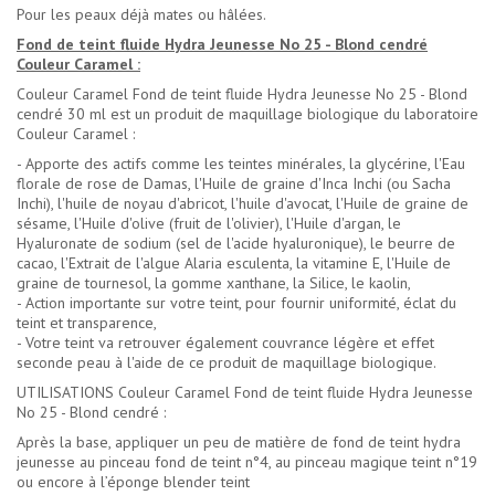
Pour les peaux déjà mates ou hâlées.
Fond de teint fluide Hydra Jeunesse No 25 - Blond cendré
Couleur Caramel :
Couleur Caramel Fond de teint fluide Hydra Jeunesse No 25 - Blond
cendré 30 ml est un produit de maquillage biologique du laboratoire
Couleur Caramel :
- Apporte des actifs comme les teintes minérales, la glycérine, l'Eau
florale de rose de Damas, l'Huile de graine d'Inca Inchi (ou Sacha
Inchi), l'huile de noyau d'abricot, l'huile d'avocat, l'Huile de graine de
sésame, l'Huile d'olive (fruit de l'olivier), l'Huile d'argan, le
Hyaluronate de sodium (sel de l'acide hyaluronique), le beurre de
cacao, l'Extrait de l'algue Alaria esculenta, la vitamine E, l'Huile de
graine de tournesol, la gomme xanthane, la Silice, le kaolin,
- Action importante sur votre teint, pour fournir uniformité, éclat du
teint et transparence,
- Votre teint va retrouver également couvrance légère et effet
seconde peau à l'aide de ce produit de maquillage biologique.
UTILISATIONS Couleur Caramel Fond de teint fluide Hydra Jeunesse
No 25 - Blond cendré :
Après la base, appliquer un peu de matière de fond de teint hydra
jeunesse au pinceau fond de teint n°4, au pinceau magique teint n°19
ou encore à l’éponge blender teint