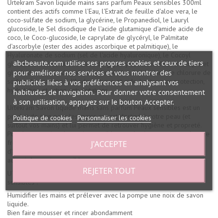
Urtekram Savon liquide mains sans parfum Peaux sensibles 300ml
contient des actifs comme l'Eau, l'Extrait de feuille d'aloe vera, le
coco-sulfate de sodium, la glycérine, le Propanediol, le Lauryl
glucoside, le Sel disodique de l'acide glutamique d'amide acide de
coco, le Coco-glucoside, le caprylate de glycéryl, le Palmitate
d'ascorbyle (ester des acides ascorbique et palmitique), le
Hyaluronate de sodium (sel de l'acide hyaluronique), le Cocoyl
abcbeaute.com utilise ses propres cookies et ceux de tiers
glutamate de sodium, l'Oléate de glycéryle, l'Ester d'acide citrique et
pour améliorer nos services et vous montrer des
glycérides d'huile de palme hydrogénées, la Lécithine, le chlorure de
sodium, la vitamine E, l'Acide lactique et aide à retrouver protection,
publicités liées à vos préférences en analysant vos
hydratation et action anti-irritations.
habitudes de navigation. Pour donner votre consentement
à son utilisation, appuyez sur le bouton Accepter.
Urtekram Savon liquide mains sans parfum Peaux sensibles est un
produit de soin pour les mains qui est destiné à votre peau (et
Politique de cookies
Personnaliser les cookies
surtout vos mains) et lui permet de retrouver hygiène et propreté.
Pour la protection des mains sensibles et réactives et pour un lavage
fréquent, ce produit de soin pour les mains agit aussi sur l'apport
J'ACCEPTE
d'aloe vera, de glycérine et d'acide hyaluronique pour protéger et
adoucir les mains sensibles.
REJETER TOUT
UTILISATIONS Urtekram Savon liquide mains sans parfum Peaux
sensibles :
Humidifier les mains et prélever avec la pompe une noix de savon
liquide.
Bien faire mousser et rincer abondamment