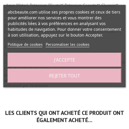
_Aqua (Water), Potassium Olivate**, Potassium Cocoate**, Glycerin**,
Citric Acid, Sodium Chloride.
abcbeaute.com utilise ses propres cookies et ceux de tiers
*Ingrédient issu de l'Agriculture Biologique
pour améliorer nos services et vous montrer des
**Transformé à partir d'ingrédients biologiques
publicités liées à vos préférences en analysant vos
100% du total des ingrédients sont d'origine naturelle.
habitudes de navigation. Pour donner votre consentement
14% du total des ingrédients sont issus de l'Agriculture Biologique._
à son utilisation, appuyez sur le bouton Accepter.
CONTENANCE:
Politique de cookies
Personnaliser les cookies
1 Litre.
LABORATOIRE :
J'ACCEPTE
L artisan Savonnier Hygiène - France, spécialisé en produits d'hygiène
pour le corps et les mains.
REJETER TOUT
L'Artisan Savonnier Hygiène Savon liquide sans parfum et sans
allergène recharge
- Non testé sur les Animaux, Cosmos Organic
référencé par Abcbeauté.
LES CLIENTS QUI ONT ACHETÉ CE PRODUIT ONT
ÉGALEMENT ACHETÉ...