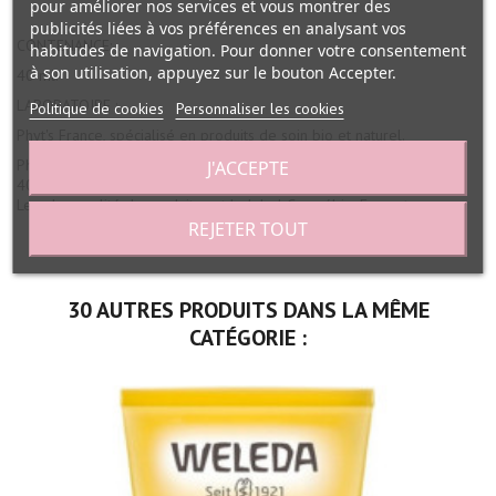
pour améliorer nos services et vous montrer des
publicités liées à vos préférences en analysant vos
CONTENANCE:
habitudes de navigation. Pour donner votre consentement
à son utilisation, appuyez sur le bouton Accepter.
40 ml.
LABORATOIRE :
Politique de cookies
Personnaliser les cookies
Phyt's France, spécialisé en produits de soin bio et naturel.
Phyt's Phyt'ssima Nutrition intense peaux très sèches soin visage
J'ACCEPTE
40ml Cosmébio, Ecocert référencé par ABC Beauté.
Les plus qualité du produit sont le label Cosmébio, Ecocert.
REJETER TOUT
30 AUTRES PRODUITS DANS LA MÊME
CATÉGORIE :