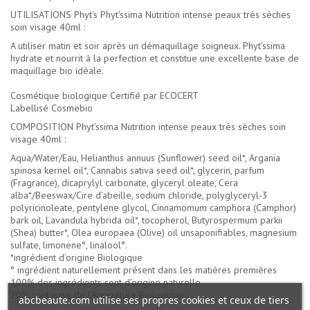
UTILISATIONS Phyt's Phyt'ssima Nutrition intense peaux très sèches
soin visage 40ml :
A utiliser matin et soir après un démaquillage soigneux. Phyt'ssima
hydrate et nourrit à la perfection et constitue une excellente base de
maquillage bio idéale.
Cosmétique biologique Certifié par ECOCERT
Labellisé Cosmebio
COMPOSITION Phyt'ssima Nutrition intense peaux très sèches soin
visage 40ml :
Aqua/Water/Eau, Helianthus annuus (Sunflower) seed oil*, Argania
spinosa kernel oil*, Cannabis sativa seed oil*, glycerin, parfum
(Fragrance), dicaprylyl carbonate, glyceryl oleate, Cera
alba*/Beeswax/Cire d’abeille, sodium chloride, polyglyceryl-3
polyricinoleate, pentylene glycol, Cinnamomum camphora (Camphor)
bark oil, Lavandula hybrida oil*, tocopherol, Butyrospermum parkii
(Shea) butter*, Olea europaea (Olive) oil unsaponifiables, magnesium
sulfate, limonene°, linalool°.
*ingrédient d’origine Biologique
° ingrédient naturellement présent dans les matières premières
100% des ingrédients sont d’origine naturelle
20% sont issus de l’Agriculture Biologique
abcbeaute.com utilise ses propres cookies et ceux de tiers