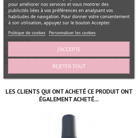
pour améliorer nos services et vous montrer des
Valeur PH : 3,5 à 4,5
Degrés Brix : ≥ 0, 5
publicités liées à vos préférences en analysant vos
Acide malique : présent._
habitudes de navigation. Pour donner votre consentement
à son utilisation, appuyez sur le bouton Accepter.
CONTENANCE:
1 Litre.
Politique de cookies
Personnaliser les cookies
LABORATOIRE :
Prim Aloe - France, spécialisé en compléments alimentaires.
J'ACCEPTE
Prim Aloe Pur Gel à boire Aloé Vera Bio 99,35pc
- Non testé sur les
animaux, AB (Agriculture biologique) présenté sur Abcbeauté.
REJETER TOUT
LES CLIENTS QUI ONT ACHETÉ CE PRODUIT ONT
ÉGALEMENT ACHETÉ...