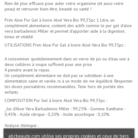
Rien de plus efficace pour aider votre organisme (et aussi votre
peau) et retrouver bien-être, beauté ou santé !
Prim Aloe Pur Gel à boire Aloé Vera Bio 99,35pc 1 Litre, un
complément alimentaire, contient des actifs comme le pur gel d'aloe
vera barbadensis Miller et permet d'apporter aide à la digestion,
tonus et vitalité.
UTILISATIONS Prim Aloe Pur Gel à boire Aloé Vera Bio 99,35pc :
A consommer quotidiennement dans un verre de jus ou d'eau une à
deux cuillères à soupe suffisent pour une prise
À pendre avant le repas.
Un complément alimentaire ne doit pas se substituer à une
alimentation saine et variée, ni à un mode de vie équilibré. Respecter
les doses journalières recommandées. Tenir hors de portée des
enfants
COMPOSITION Pur Gel à boire Aloé Vera Bio 99,35pc :
_Jus d'Aloe Vera Barbadensis Miller : 99,25% - Gomme Xanthane :
0,45% - Acide citrique : 0,20% - Acide ascorbique : 0,10%.
Analyse chimique :
Apparence : Liquide opaque beige
abcbeaute.com utilise ses propres cookies et ceux de tiers
Indice de couleur Gardner : ≤ 1