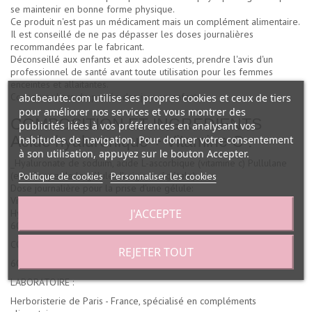
se maintenir en bonne forme physique.
Ce produit n'est pas un médicament mais un complément alimentaire.
Il est conseillé de ne pas dépasser les doses journalières
recommandées par le fabricant.
Déconseillé aux enfants et aux adolescents, prendre l'avis d'un
professionnel de santé avant toute utilisation pour les femmes
enceintes et allaitantes.
Conserver hors de portée des jeunes enfants
abcbeaute.com utilise ses propres cookies et ceux de tiers
pour améliorer nos services et vous montrer des
COMPOSITION ET INGREDIENTS
publicités liées à vos préférences en analysant vos
Acide hyaluronique + Vitamine C :
habitudes de navigation. Pour donner votre consentement
à son utilisation, appuyez sur le bouton Accepter.
_Hyaluronate de soduim, acide L-ascorbique (vitamine c) Pullulane
(enveloppe de la gélule d'origine végétale).
Politique de cookies
Personnaliser les cookies
Dose journalière pour la prise d'une gélule:
Vitamine C : 200 mg 250% des VNR
J'ACCEPTE
Hyaluronate de sodium (apportant l'acide hyaluronique) : 340 mg
60 gélules d'origine végétale._
CONTENANCE:
REJETER TOUT
60 gélules.
LABORATOIRE :
Herboristerie de Paris - France, spécialisé en compléments