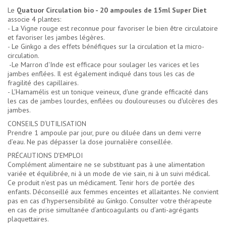
Le
Quatuor Circulation bio - 20 ampoules de 15ml Super Diet
associe 4 plantes:
- La Vigne rouge est reconnue pour favoriser le bien être circulatoire
et favoriser les jambes légères.
- Le Ginkgo a des effets bénéfiques sur la circulation et la micro-
circulation.
-Le Marron d'Inde est efficace pour soulager les varices et les
jambes enflées. Il est également indiqué dans tous les cas de
fragilité des capillaires.
- L'Hamamélis est un tonique veineux, d'une grande efficacité dans
les cas de jambes lourdes, enflées ou douloureuses ou d'ulcères des
jambes.
CONSEILS D'UTILISATION
Prendre 1 ampoule par jour, pure ou diluée dans un demi verre
d’eau. Ne pas dépasser la dose journalière conseillée.
PRÉCAUTIONS D'EMPLOI
Complément alimentaire ne se substituant pas à une alimentation
variée et équilibrée, ni à un mode de vie sain, ni à un suivi médical.
Ce produit n'est pas un médicament. Tenir hors de portée des
enfants. Déconseillé aux femmes enceintes et allaitantes. Ne convient
pas en cas d’hypersensibilité au Ginkgo. Consulter votre thérapeute
en cas de prise simultanée d’anticoagulants ou d’anti-agrégants
plaquettaires.