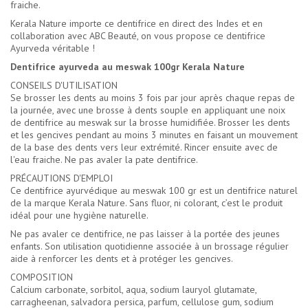
fraiche.
Kerala Nature importe ce dentifrice en direct des Indes et en
collaboration avec ABC Beauté, on vous propose ce dentifrice
Ayurveda véritable !
Dentifrice ayurveda au meswak 100gr Kerala Nature
CONSEILS D'UTILISATION
Se brosser les dents au moins 3 fois par jour après chaque repas de
la journée, avec une brosse à dents souple en appliquant une noix
de dentifrice au meswak sur la brosse humidifiée. Brosser les dents
et les gencives pendant au moins 3 minutes en faisant un mouvement
de la base des dents vers leur extrémité. Rincer ensuite avec de
l'eau fraiche. Ne pas avaler la pate dentifrice.
PRÉCAUTIONS D'EMPLOI
Ce dentifrice ayurvédique au meswak 100 gr est un dentifrice naturel
de la marque Kerala Nature. Sans fluor, ni colorant, c’est le produit
idéal pour une hygiène naturelle.
Ne pas avaler ce dentifrice, ne pas laisser à la portée des jeunes
enfants. Son utilisation quotidienne associée à un brossage régulier
aide à renforcer les dents et à protéger les gencives.
COMPOSITION
Calcium carbonate, sorbitol, aqua, sodium lauryol glutamate,
carragheenan, salvadora persica, parfum, cellulose gum, sodium