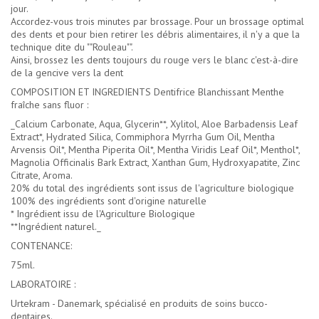
jour.
Accordez-vous trois minutes par brossage. Pour un brossage optimal
des dents et pour bien retirer les débris alimentaires, il n'y a que la
technique dite du ""Rouleau"".
Ainsi, brossez les dents toujours du rouge vers le blanc c'est-à-dire
de la gencive vers la dent
COMPOSITION ET INGREDIENTS Dentifrice Blanchissant Menthe
fraîche sans fluor :
_Calcium Carbonate, Aqua, Glycerin**, Xylitol, Aloe Barbadensis Leaf
Extract*, Hydrated Silica, Commiphora Myrrha Gum Oil, Mentha
Arvensis Oil*, Mentha Piperita Oil*, Mentha Viridis Leaf Oil*, Menthol*,
Magnolia Officinalis Bark Extract, Xanthan Gum, Hydroxyapatite, Zinc
Citrate, Aroma.
20% du total des ingrédients sont issus de l'agriculture biologique
100% des ingrédients sont d'origine naturelle
* Ingrédient issu de l'Agriculture Biologique
**Ingrédient naturel._
CONTENANCE:
75ml.
LABORATOIRE :
Urtekram - Danemark, spécialisé en produits de soins bucco-
dentaires.