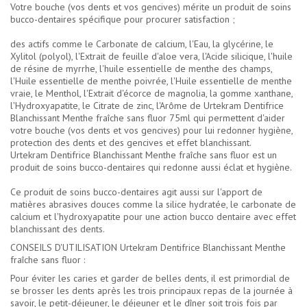
Votre bouche (vos dents et vos gencives) mérite un produit de soins
bucco-dentaires spécifique pour procurer satisfaction ;
des actifs comme le Carbonate de calcium, l'Eau, la glycérine, le
Xylitol (polyol), l'Extrait de feuille d'aloe vera, l'Acide silicique, l'huile
de résine de myrrhe, l'huile essentielle de menthe des champs,
l'Huile essentielle de menthe poivrée, l'Huile essentielle de menthe
vraie, le Menthol, l'Extrait d'écorce de magnolia, la gomme xanthane,
l'Hydroxyapatite, le Citrate de zinc, l'Arôme de Urtekram Dentifrice
Blanchissant Menthe fraîche sans fluor 75ml qui permettent d'aider
votre bouche (vos dents et vos gencives) pour lui redonner hygiène,
protection des dents et des gencives et effet blanchissant.
Urtekram Dentifrice Blanchissant Menthe fraîche sans fluor est un
produit de soins bucco-dentaires qui redonne aussi éclat et hygiène.
Ce produit de soins bucco-dentaires agit aussi sur l'apport de
matières abrasives douces comme la silice hydratée, le carbonate de
calcium et l'hydroxyapatite pour une action bucco dentaire avec effet
blanchissant des dents.
CONSEILS D'UTILISATION Urtekram Dentifrice Blanchissant Menthe
fraîche sans fluor :
Pour éviter les caries et garder de belles dents, il est primordial de
se brosser les dents après les trois principaux repas de la journée à
savoir, le petit-déjeuner, le déjeuner et le dîner soit trois fois par