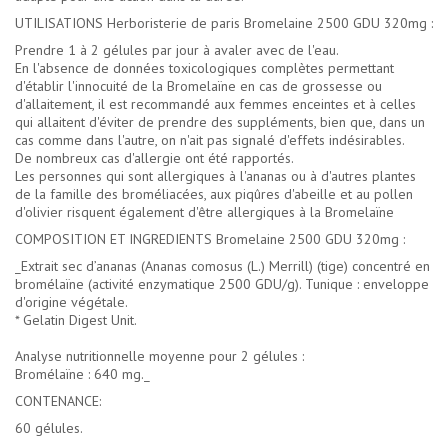
UTILISATIONS Herboristerie de paris Bromelaine 2500 GDU 320mg :
Prendre 1 à 2 gélules par jour à avaler avec de l'eau.
En l'absence de données toxicologiques complètes permettant
d'établir l'innocuité de la Bromelaïne en cas de grossesse ou
d'allaitement, il est recommandé aux femmes enceintes et à celles
qui allaitent d'éviter de prendre des suppléments, bien que, dans un
cas comme dans l'autre, on n'ait pas signalé d'effets indésirables.
De nombreux cas d'allergie ont été rapportés.
Les personnes qui sont allergiques à l'ananas ou à d'autres plantes
de la famille des broméliacées, aux piqûres d'abeille et au pollen
d'olivier risquent également d'être allergiques à la Bromelaïne
COMPOSITION ET INGREDIENTS Bromelaine 2500 GDU 320mg :
_Extrait sec d’ananas (Ananas comosus (L.) Merrill) (tige) concentré en
bromélaïne (activité enzymatique 2500 GDU/g). Tunique : enveloppe
d'origine végétale.
* Gelatin Digest Unit.
Analyse nutritionnelle moyenne pour 2 gélules :
Bromélaïne : 640 mg._
CONTENANCE:
60 gélules.