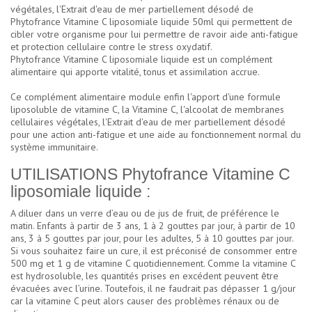
végétales, l'Extrait d'eau de mer partiellement désodé de
Phytofrance Vitamine C liposomiale liquide 50ml qui permettent de
cibler votre organisme pour lui permettre de ravoir aide anti-fatigue
et protection cellulaire contre le stress oxydatif.
Phytofrance Vitamine C liposomiale liquide est un complément
alimentaire qui apporte vitalité, tonus et assimilation accrue.
Ce complément alimentaire module enfin l'apport d'une formule
liposoluble de vitamine C, la Vitamine C, l'alcoolat de membranes
cellulaires végétales, l'Extrait d'eau de mer partiellement désodé
pour une action anti-fatigue et une aide au fonctionnement normal du
système immunitaire.
UTILISATIONS Phytofrance Vitamine C
liposomiale liquide :
A diluer dans un verre d’eau ou de jus de fruit, de préférence le
matin. Enfants à partir de 3 ans, 1 à 2 gouttes par jour, à partir de 10
ans, 3 à 5 gouttes par jour, pour les adultes, 5 à 10 gouttes par jour.
Si vous souhaitez faire un cure, il est préconisé de consommer entre
500 mg et 1 g de vitamine C quotidiennement. Comme la vitamine C
est hydrosoluble, les quantités prises en excédent peuvent être
évacuées avec l’urine. Toutefois, il ne faudrait pas dépasser 1 g/jour
car la vitamine C peut alors causer des problèmes rénaux ou de