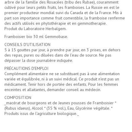
arbre de la famille des Rosacées (tribu des Rubae), couramment
cultivé pour leurs petits fruits, les framboises. La Russie en est le
premier producteur mondial suivi du Canada et de la France. Mis à
part son importance comme fruit comestible, la framboise renferme
des actifs utilisés en phytothérapie et en gemmotherapie.
Produit du Laboratoire Herbalgem.
Framboisier bio 30 ml Gemmobase.
CONSEILS D'UTILISATION
5 à 15 gouttes par jour, à prendre par jour, en 3 prises, en dehors
des repas, pures ou diluées dans de l'eau de source. Ne pas
dépasser la dose journalière indiquée.
PRÉCAUTIONS D'EMPLOI
Complément alimentaire ne se substituant pas à une alimentation
variée et équilibrée, ni à un suivi médical. Ce produit n'est pas un
médicament. Tenir hors de portée des enfants. Pour les femmes
enceintes et allaitantes, demander conseil au médecin.
COMPOSITION
_macérat de bourgeons et de Jeunes pousses de Framboisier *
(Rubus idaeus), Alcool * (35 % vol.), Eau, Glycérine végétale. *
Produits issus de l'agriculture biologique._