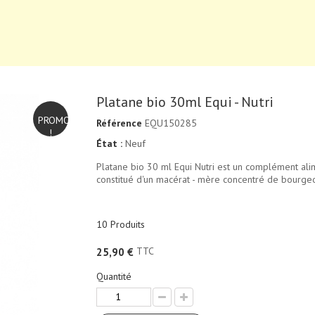
Platane bio 30ml Equi - Nutri
PROMO
Référence
EQU150285
!
État :
Neuf
Platane bio 30 ml Equi Nutri est un complément al
constitué d'un macérat - mère concentré de bourgeon
10
Produits
TTC
25,90 €
Quantité