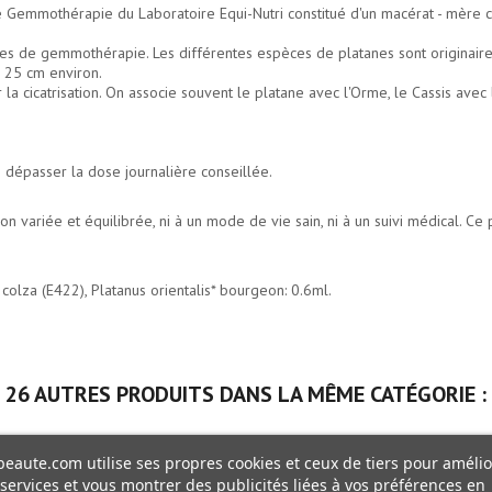
 Gemmothérapie du Laboratoire Equi-Nutri constitué d'un macérat - mère c
res de gemmothérapie. Les différentes espèces de platanes sont originai
e 25 cm environ.
r la cicatrisation. On associe souvent le platane avec l'Orme, le Cassis avec
 dépasser la dose journalière conseillée.
n variée et équilibrée, ni à un mode de vie sain, ni à un suivi médical. Ce
 colza (E422), Platanus orientalis* bourgeon: 0.6ml.
26 AUTRES PRODUITS DANS LA MÊME CATÉGORIE :
eaute.com utilise ses propres cookies et ceux de tiers pour amélio
services et vous montrer des publicités liées à vos préférences en