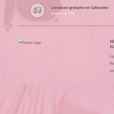
Livraison gratuite en Colissimo
A partir de 59€
N
A
Eq
Bo
po