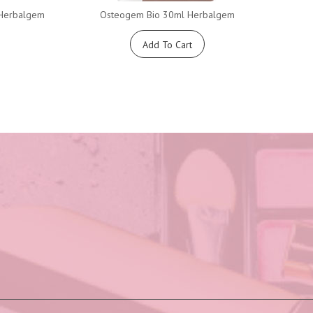
s Herbalgem
Osteogem Bio 30ml Herbalgem
Quatuo
Add To Cart