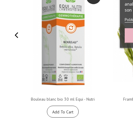
anal
son 
Poli
Bouleau blanc bio 30 ml Equi - Nutri
Fram
Add To Cart