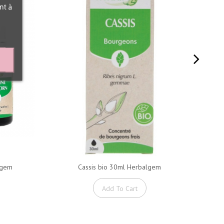
nt à
lgem
Cassis bio 30ml Herbalgem
Add To Cart