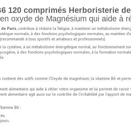
6 120 comprimés Herboristerie de
 en oxyde de Magnésium qui aide à réd
de Paris
, contribue à réduire la fatigue, à maintenir un métabolisme én
otéique normale, à des fonctions psychologiques normales, au maintien d’u
. (recommandé à tous sportifs et amateurs et professionnels)
 de la cystéine, à un métabolisme énergétique normal, au fonctionnement 
lycogène, à des fonctions psychologiques normales, à la formation norma
le.
ontient des actifs comme l'Oxyde de magnésium, la vitamine B6 et permet 
 alimentaire qui aide à cibler votre organisme et lui permet de ravoir vita
nt alimentaire agit aussi sur le contrôle de l'irritabilité par l'apport d
tamine B6 :
au,
jours.