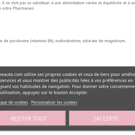
l ne doit pas se substituer à une alimentation variée et équilibrée et à u
u votre Pharmacien.
de pyridoxine (vitamine B6), maltodextrine, stéarate de magnésium.
eaute.com utilise ses propres cookies et ceux de tiers pour amélio
services et vous montrer des publicités liées à vos préférences en
ysant vos habitudes de navigation. Pour donner votre consenteme
utilisation, appuyez sur le bouton Accepter.
tique de cookies
Personnaliser les cookies
mentaires.
n testé sur les animaux, Fabrication française référencé par Abcbeauté.
REJETER TOUT
J'ACCEPTE