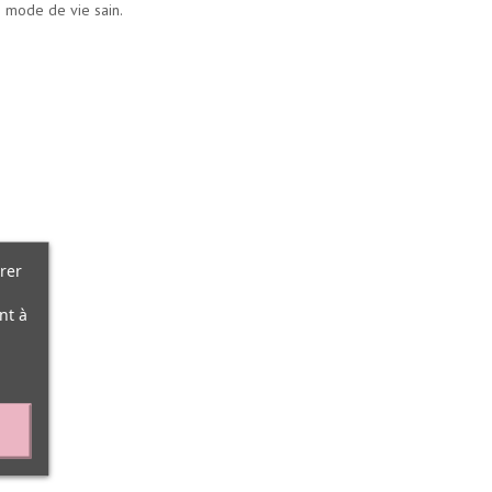
n mode de vie sain.
rer
nt à