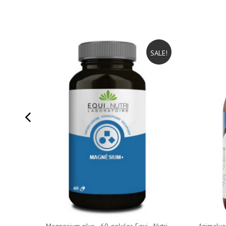
SALE!
Magnesium plus - 60 gelules Equi - Nutri
Animalyo