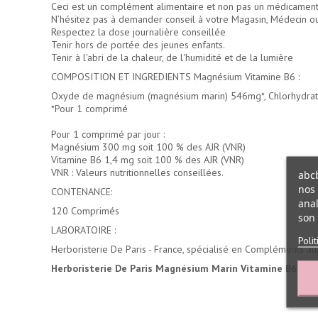
Ceci est un complément alimentaire et non pas un médicament. I
N’hésitez pas à demander conseil à votre Magasin, Médecin o
Respectez la dose journalière conseillée
Tenir hors de portée des jeunes enfants.
Tenir à l'abri de la chaleur, de l'humidité et de la lumière
COMPOSITION ET INGREDIENTS Magnésium Vitamine B6 :
Oxyde de magnésium (magnésium marin) 546mg*, Chlorhydrate 
*Pour 1 comprimé
Pour 1 comprimé par jour :
Magnésium 300 mg soit 100 % des AJR (VNR)
Vitamine B6 1,4 mg soit 100 % des AJR (VNR)
VNR : Valeurs nutritionnelles conseillées.
abcb
nos 
CONTENANCE:
anal
120 Comprimés
son 
LABORATOIRE :
Poli
Herboristerie De Paris - France, spécialisé en Compléments ali
Herboristerie De Paris Magnésium Marin Vitamine B6
- No