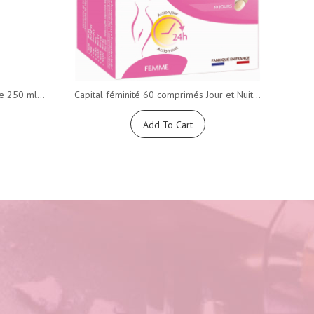
 250 ml...
Capital féminité 60 comprimés Jour et Nuit...
Mille
Add To Cart