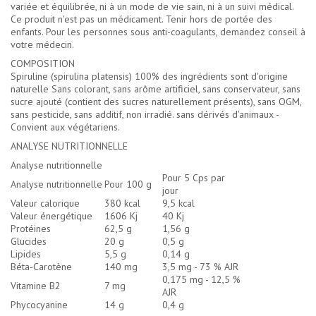
variée et équilibrée, ni à un mode de vie sain, ni à un suivi médical.
Ce produit n'est pas un médicament. Tenir hors de portée des
enfants. Pour les personnes sous anti-coagulants, demandez conseil à
votre médecin.
COMPOSITION
Spiruline (spirulina platensis) 100% des ingrédients sont d'origine
naturelle Sans colorant, sans arôme artificiel, sans conservateur, sans
sucre ajouté (contient des sucres naturellement présents), sans OGM,
sans pesticide, sans additif, non irradié. sans dérivés d'animaux -
Convient aux végétariens.
ANALYSE NUTRITIONNELLE
Analyse nutritionnelle
Pour 5 Cps par
Analyse nutritionnelle
Pour 100 g
jour
Valeur calorique
380 kcal
9,5 kcal
Valeur énergétique
1606 Kj
40 Kj
Protéines
62,5 g
1,56 g
Glucides
20 g
0,5 g
Lipides
5,5 g
0,14 g
Béta-Carotène
140 mg
3,5 mg - 73 % AJR
0,175 mg - 12,5 %
Vitamine B2
7 mg
AJR
Phycocyanine
14 g
0,4 g