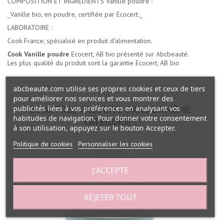
COMPOSITION ET INGREDIENTS Vanille poudre :
_Vanille bio, en poudre, certifiée par Ecocert._
LABORATOIRE :
Cook France, spécialisé en produit d'alimentation.
Cook Vanille poudre
Ecocert, AB bio présenté sur Abcbeauté.
Les plus qualité du produit sont la garantie Ecocert, AB bio
abcbeaute.com utilise ses propres cookies et ceux de tiers
pour améliorer nos services et vous montrer des
22 AUTRES PRODUITS DANS LA MÊME
publicités liées à vos préférences en analysant vos
habitudes de navigation. Pour donner votre consentement
CATÉGORIE :
à son utilisation, appuyez sur le bouton Accepter.
Politique de cookies
Personnaliser les cookies
J'ACCEPTE
REJETER TOUT