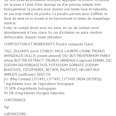
sur la peau à l’aide d'une éponge ou d’un pinceau adapté, bien
homogénéiser la poudre pour donner une teinte lisse et naturelle,
ne pas trop mettre de poudre. La poudre permet aussi d'affiner le
fond de teint en le lissant et en harmonisant la teinte de maquillage
minéral.
Eviter le contact direct avec les yeux, en cas de contact rincer
abondamment à l'eau claire. En cas d'irritation ou autre réaction
défavorable, stopper toute utilisation
COMPOSITION ET INGREDIENTS Poudre compacte Claire :
TALC, ZEA MAYS (corn) STARCH*, MICA, LAUROYL LYSINE, PRUNUS
AMYGDALUS DULCIS (sweet almond) OIL*, BUTYROSPERMUM PARKII
(shea) BUTTER EXTRACT*, PRUNUS ARMENIACA (apricot) KERNEL OIL*,
SODIUM DEHYDROACETATE, POTASSIUM SORBATE, SODIUM
BENZOATE, TOCOPHEROL, RETINYL PALMITATE, HELIANTHUS
ANNUUS (sunflower) SEED OIL
[+/- (May Contain) CI77491, CI77492, CI77499 (IRON OXYDES)]
* ingrédients issus de l'agriculture biologique.
13.50% d'ingrédients biologiques
95.5% d'ingrédients d'origine naturelle.
CONTENANCE:
9gr.
LABORATOIRE :