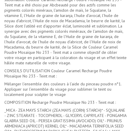
Teint mat a été choisi par Abcbeauté pour des actifs comme les
pigments colorés minéraux, l'amidon de maïs, le Squalane, la
vitamine E, l'Huile de graine de karanja, l'huile d'avocat, l'huile de
noyau d'abricot, l'Huile de noix de Macadamia, le beurre de karité, la
Silice dont l'utilité est d'apporter éclat, luminosité et sublimation. La
synergie avec des pigments colorés minéraux, de l'amidon de maïs,
du Squalane, de la vitamine E, de l'Huile de graine de karanja, de
l'huile d'avocat, de l'huile de noyau d'abricot, de l'Huile de noix de
Macadamia, du beurre de karité, de la Silice de Couleur Caramel
Poudre Mosaïque No 233 - Teint mat a comme objectif de cibler
votre visage en participant à la coloration du visage et un effet teinte
hâlée mate naturelle de votre visage.
CONSEILS D'UTILISATION Couleur Caramel Recharge Poudre
Mosaïque No 233 - Teint mat :
Mélanger l’ensemble des couleurs à l’aide du pinceau poudre n°1.
Appliquer sur l’ensemble du visage pour sublimer le teint ou
localement pour sculpter le visage
COMPOSITION Recharge Poudre Mosaïque No 233 - Teint mat :
_MICA - ZEA MAYS STARCH (ZEA MAYS (CORN) STARCH)* - SQUALANE
- ZINC STEARATE - TOCOPHEROL - GLYCERYL CAPRYLATE - PONGAMIA
GLABRA SEED OIL - PERSEA GRATISSIMA (AVOCADO) OIL* - PRUNUS
ARMENIACA (APRICOT) KERNEL OIL* - MACADAMIA TERNIFOLIA SEED