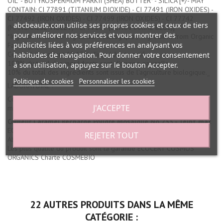
OIL* - BUTYROSPERMUM PARKII (SHEA) BUTTER* - SILICA [+/- MAY
CONTAIN: CI 77891 (TITANIUM DIOXIDE) - CI 77491 (IRON OXIDES) -
CI 77492 (IRON OXIDES) - CI 77499 (IRON OXIDES) - CI 77742
abcbeaute.com utilise ses propres cookies et ceux de tiers
(MANGANESE VIOLET) - CI 77007 (ULTRAMARINE BLUE)]
pour améliorer nos services et vous montrer des
*Ingrédient issu de l'Agriculture Biologique / Ingredient from Organic
publicités liées à vos préférences en analysant vos
Farming
Ce produit contient 10,17% d'ingrédients actifs
habitudes de navigation. Pour donner votre consentement
100% du total des ingrédients sont d'origine naturelle
à son utilisation, appuyez sur le bouton Accepter.
10% du total des ingrédients sont issus de l'agriculture biologique._
Politique de cookies
Personnaliser les cookies
LABORATOIRE :
Couleur Caramel France, spécialisé en produits de maquillage
J'ACCEPTE
minéral et bio.
Couleur Caramel Recharge Poudre Mosaïque No 233 - Teint mat
ECOCERT COSMOS ORGANICS Charte COSMÉBIO référencé par
REJETER TOUT
Abcbeauté.
Les plus qualité du produit sont la garantie ECOCERT COSMOS
ORGANICS Charte COSMÉBIO
22 AUTRES PRODUITS DANS LA MÊME
CATÉGORIE :