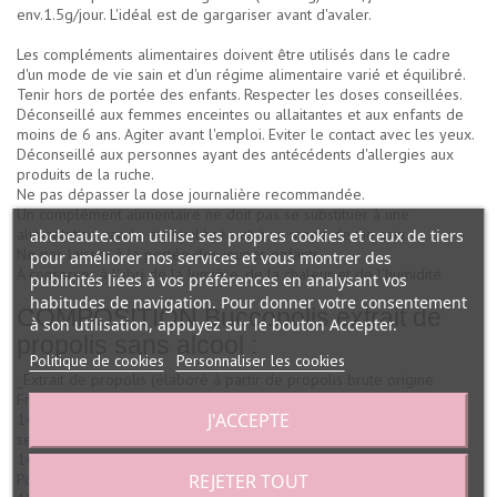
env.1.5g/jour. L'idéal est de gargariser avant d'avaler.
Les compléments alimentaires doivent être utilisés dans le cadre
d'un mode de vie sain et d'un régime alimentaire varié et équilibré.
Tenir hors de portée des enfants. Respecter les doses conseillées.
Déconseillé aux femmes enceintes ou allaitantes et aux enfants de
moins de 6 ans. Agiter avant l'emploi. Eviter le contact avec les yeux.
Déconseillé aux personnes ayant des antécédents d'allergies aux
produits de la ruche.
Ne pas dépasser la dose journalière recommandée.
Un complément alimentaire ne doit pas se substituer à une
alimentation variée et équilibrée et à un mode de vie sain.
abcbeaute.com utilise ses propres cookies et ceux de tiers
Ne pas laisser à la portée des jeunes enfants
pour améliorer nos services et vous montrer des
À conserver à l'abri de la lumière, de la chaleur et de l'humidité
publicités liées à vos préférences en analysant vos
habitudes de navigation. Pour donner votre consentement
COMPOSITION Buccopolis extrait de
à son utilisation, appuyez sur le bouton Accepter.
propolis sans alcool :
Politique de cookies
Personnaliser les cookies
_Extrait de propolis (élaboré à partir de propolis brute origine
France) ; glycérine végétale ; huile d'olive. Concentration :
J'ACCEPTE
14.2% d'extrait de propolis concentré à 80% soit 11,4% de résidu
sec de propolis purifiée. Flavonoïdes exprimés en galangine:
140.0mg/g. Polyphénols: 25%
REJETER TOUT
Pour 3 pipettes de 18 gouttes (3 g) : propolis 342mg, huile d'olive