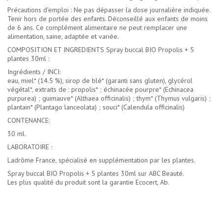
Précautions d'emploi : Ne pas dépasser la dose journalière indiquée.
Tenir hors de portée des enfants. Déconseillé aux enfants de moins
de 6 ans. Ce complément alimentaire ne peut remplacer une
alimentation, saine, adaptée et variée.
COMPOSITION ET INGREDIENTS Spray buccal BIO Propolis + 5
plantes 30ml :
Ingrédients / INCI:
eau, miel* (14.5 %), sirop de blé* (garanti sans gluten), glycérol
végétal*, extraits de : propolis* ; échinacée pourpre* (Echinacea
purpurea) ; guimauve* (Althaea officinalis) ; thym* (Thymus vulgaris) ;
plantain* (Plantago lanceolata) ; souci* (Calendula officinalis)
CONTENANCE:
30 ml.
LABORATOIRE :
Ladrôme France, spécialisé en supplémentation par les plantes.
Spray buccal BIO Propolis + 5 plantes 30ml sur ABC Beauté.
Les plus qualité du produit sont la garantie Ecocert, Ab.