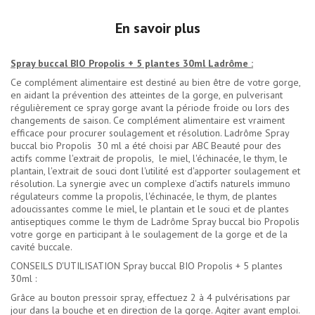
En savoir plus
Spray buccal BIO Propolis + 5 plantes 30ml Ladrôme :
Ce complément alimentaire est destiné au bien être de votre gorge,
en aidant la prévention des atteintes de la gorge, en pulverisant
régulièrement ce spray gorge avant la période froide ou lors des
changements de saison. Ce complément alimentaire est vraiment
efficace pour procurer soulagement et résolution. Ladrôme Spray
buccal bio Propolis 30 ml a été choisi par ABC Beauté pour des
actifs comme l'extrait de propolis, le miel, l'échinacée, le thym, le
plantain, l'extrait de souci dont l'utilité est d'apporter soulagement et
résolution. La synergie avec un complexe d'actifs naturels immuno
régulateurs comme la propolis, l'échinacée, le thym, de plantes
adoucissantes comme le miel, le plantain et le souci et de plantes
antiseptiques comme le thym de Ladrôme Spray buccal bio Propolis
votre gorge en participant à le soulagement de la gorge et de la
cavité buccale.
CONSEILS D'UTILISATION Spray buccal BIO Propolis + 5 plantes
30ml :
Grâce au bouton pressoir spray, effectuez 2 à 4 pulvérisations par
jour dans la bouche et en direction de la gorge. Agiter avant emploi.