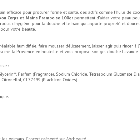
n efficace pour procurer forme et santé. des actifs comme l'huile de coco, 
avon Corps et Mains Framboise 100gr
permettent d'aider votre peau pour 
uit d'hygiène pour la douche et le bain qui apporte propreté et douceur. 
 pour votre beauté.
éalable humidifiée, faire mousser délicatement, laisser agir puis rincer à l'
ussi mis la Provence en bouteille et vous propose son gel douche Lavande
ise :
ycerin**, Parfum (Fragrance), Sodium Chloride, Tetrasodium Glutamate Diac
Citronellol, CI 77499 (Black Iron Oxides)
ique.
 les Animaux, Ecocert présenté sur Abcbeauté.