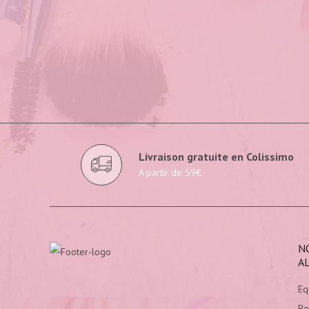
Livraison gratuite en Colissimo
A partir de 59€
N
A
Eq
Bo