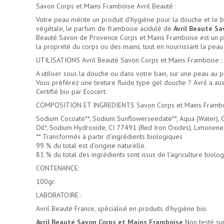
Savon Corps et Mains Framboise Avril Beauté :
Votre peau mérite un produit d'hygiène pour la douche et le bai
végétale, le parfum de framboise acidulé de
Avril Beauté S
Beauté Savon de Provence Corps et Mains Framboise est un prod
la propreté du corps ou des mains, tout en nourrissant la peau
UTILISATIONS Avril Beauté Savon Corps et Mains Framboise :
A utiliser sous la douche ou dans votre bain, sur une peau au pr
Vous préférez une texture fluide type gel douche ? Avril a a
Certifié bio par Ecocert.
COMPOSITION ET INGREDIENTS Savon Corps et Mains Frambo
Sodium Cocoate**, Sodium Sunflowerseedate**, Aqua (Water), Gl
Oil*, Sodium Hydroxide, CI 77491 (Red Iron Oxides), Limonene, 
** Transformés à partir d'ingrédients biologiques
99 % du total est d'origine naturelle.
81 % du total des ingrédients sont issus de l'agriculture biolog
CONTENANCE:
100gr.
LABORATOIRE :
Avril Beauté France, spécialisé en produits d'hygiène bio.
Avril Beauté Savon Corps et Mains Framboise
Non testé sur