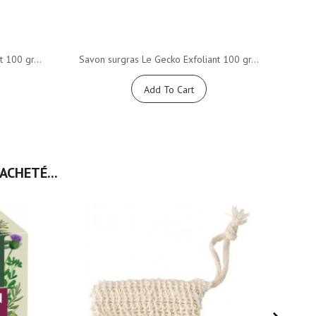
 100 gr...
Savon surgras Le Gecko Exfoliant 100 gr...
Savon
Add To Cart
ACHETÉ...