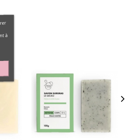
rer
nt à