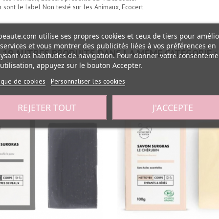
n
sont le label Non testé sur les Animaux, Ecocert
eaute.com utilise ses propres cookies et ceux de tiers pour amélio
services et vous montrer des publicités liées à vos préférences en
19 AUTRES PRODUITS DANS LA MÊME CATÉGORIE :
ysant vos habitudes de navigation. Pour donner votre consenteme
utilisation, appuyez sur le bouton Accepter.
tique de cookies
Personnaliser les cookies
REJETER TOUT
J'ACCEPTE