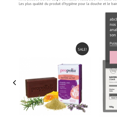
Les plus qualité du
produit d'hygiène pour la douche et le bai
abcb
nos 
anal
son 
Poli
SALE!