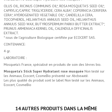
OLUS OIL, RICINUS COMMUNIS OIL*, ROSA MOSQUETA'S SEED OIL*,
CAPRYLIC/CAPRIC TRIGLYCERIDE, CERA ALBA*, COPERNICIA CERIFERA
CERA*, HYDROGENATED VEGETABLE OIL*, CANDELILLA CERA,
TOCOPHEROL, HELIANTHUS ANNUUS SEED OIL, HELIANTHUS
ANNUUS SEED WAX, BUTYROSPERMUM PARKII BUTTER EXTRACT*,
PRUNUS ARMENIACA KERNEL OIL, CALENDULA OFFICINALIS
EXTRACT.
* issus de l'agriculture Biologique certifiée par ECOCERT SAS.
CONTENANCE:
4 gr.
LABORATOIRE :
Mosqueta's France, spécialisé en produits de soin des lèvres bio.
Mosqueta's Stick Super Hydratant rose musquée
Non testé sur
les Animaux, Ecocert, CosmeBio présenté sur Abcbeauté.
Les plus qualité du produit sont le label Non testé sur les Animaux,
Ecocert, CosmeBio
14 AUTRES PRODUITS DANS LA MÊME