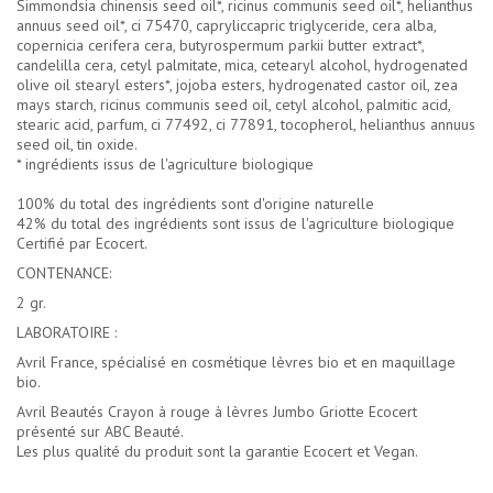
Simmondsia chinensis seed oil*, ricinus communis seed oil*, helianthus
annuus seed oil*, ci 75470, capryliccapric triglyceride, cera alba,
copernicia cerifera cera, butyrospermum parkii butter extract*,
candelilla cera, cetyl palmitate, mica, cetearyl alcohol, hydrogenated
olive oil stearyl esters*, jojoba esters, hydrogenated castor oil, zea
mays starch, ricinus communis seed oil, cetyl alcohol, palmitic acid,
stearic acid, parfum, ci 77492, ci 77891, tocopherol, helianthus annuus
seed oil, tin oxide.
* ingrédients issus de l'agriculture biologique
100% du total des ingrédients sont d'origine naturelle
42% du total des ingrédients sont issus de l'agriculture biologique
Certifié par Ecocert.
CONTENANCE:
2 gr.
LABORATOIRE :
Avril France, spécialisé en cosmétique lèvres bio et en maquillage
bio.
Avril Beautés Crayon à rouge à lèvres Jumbo Griotte Ecocert
présenté sur ABC Beauté.
Les plus qualité du produit sont la garantie Ecocert et Vegan.