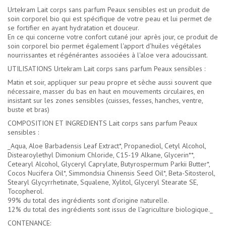
Urtekram Lait corps sans parfum Peaux sensibles est un produit de
soin corporel bio qui est spécifique de votre peau et lui permet de
se fortifier en ayant hydratation et douceur.
En ce qui concerne votre confort cutané jour après jour, ce produit de
soin corporel bio permet également l'apport d'huiles végétales
nourrissantes et régénérantes associées à l'aloe vera adoucissant.
UTILISATIONS Urtekram Lait corps sans parfum Peaux sensibles :
Matin et soir, appliquer sur peau propre et sèche aussi souvent que
nécessaire, masser du bas en haut en mouvements circulaires, en
insistant sur les zones sensibles (cuisses, fesses, hanches, ventre,
buste et bras)
COMPOSITION ET INGREDIENTS Lait corps sans parfum Peaux
sensibles :
_Aqua, Aloe Barbadensis Leaf Extract*, Propanediol, Cetyl Alcohol,
Distearoylethyl Dimonium Chloride, C15-19 Alkane, Glycerin**,
Cetearyl Alcohol, Glyceryl Caprylate, Butyrospermum Parkii Butter*,
Cocos Nucifera Oil*, Simmondsia Chinensis Seed Oil*, Beta-Sitosterol,
Stearyl Glycyrrhetinate, Squalene, Xylitol, Glyceryl Stearate SE,
Tocopherol.
99% du total des ingrédients sont d'origine naturelle.
12% du total des ingrédients sont issus de l'agriculture biologique._
CONTENANCE: