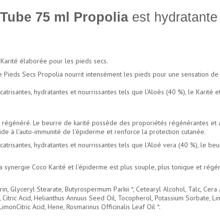
Tube 75 ml Propolia
est hydratante 
.
Karité élaborée pour les pieds secs.
e Pieds Secs Propolia nourrit intensément les pieds pour une sensation d
atrisantes, hydratantes et nourrissantes tels que l'Aloès (40 %), le Karité et
 régénéré. Le beurre de karité possède des proporiétés régénérantes et ant
ide à l'auto-immunité de l'épiderme et renforce la protection cutanée.
atrisantes, hydratantes et nourrissantes tels que l'Aloé vera (40 %), le beur
 synergie Coco Karité et l'épiderme est plus souple, plus tonique et régé
rin, Glyceryl Stearate, Butyrospermum Parkii *, Cetearyl Alcohol, Talc, Cera
, Citric Acid, Helianthus Annuus Seed Oil, Tocopherol, Potassium Sorbate, L
monCitric Acid, Hene, Rosmarinus Officinalis Leaf Oil *.