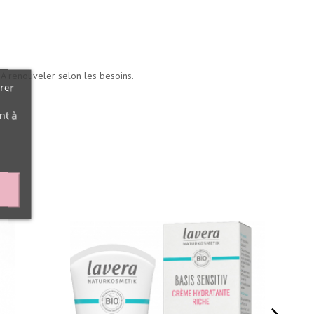
 A renouveler selon les besoins.
rer
nt à