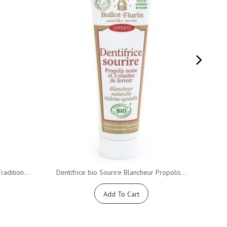
adition...
Dentifrice bio Sourire Blancheur Propolis...
savon
Add To Cart