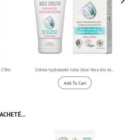
 C'Bio
Crème hydratante riche Aloe Vera bio et...
Lai
Add To Cart
ACHETÉ...