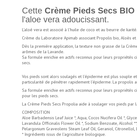
Cette
Crème Pieds Secs BIO 
l'aloe vera adoucissant.
L'aloé vera est associé à l'huile de coco et au beurre de karité
Crème du Laboratoire Apimab associant Propolis bio, Aloès et 
Dès la première application, la texture non grasse de la Crèm
arômes de la Lavande.
Sa formule enrichie en actifs reconnus pour leurs propriétés cic
secs.
Vos pieds sont alors soulagés et l'épiderme est plus souple et
particularité de pénétrer rapidement l'épiderme. La propolis a
Sa formule enrichie en actifs reconnus pour leurs propriétés cic
pour les pieds secs.
La Crème Pieds Secs Propolia aide à soulager vos pieds par la
COMPOSITION
Aloe Barbadensis Leaf Juice *, Aqua, Cocos Nucifera Oil *, Glyce
Lavandula Officinalis Flower Oil *, Sodium Benzoate, Alcohol **
Pelargonium Graveolens Steam Leaf Oil, Geraniol, Citronellol, Li
* Ingrédients issus de l'agriculture biologique.