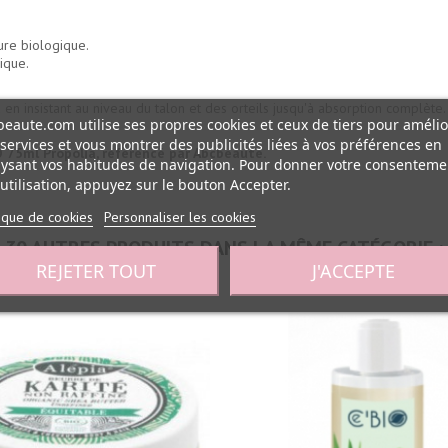
ure biologique.
ique.
 insistant au niveau du talon et des orteils jusqu'à absorption complète.
eaute.com utilise ses propres cookies et ceux de tiers pour amélio
services et vous montrer des publicités liées à vos préférences en
O 75ml Propolia, référencé par Abcbeauté.
ysant vos habitudes de navigation. Pour donner votre consenteme
utilisation, appuyez sur le bouton Accepter.
tique de cookies
Personnaliser les cookies
30 AUTRES PRODUITS DANS LA MÊME CATÉGORIE :
REJETER TOUT
J'ACCEPTE