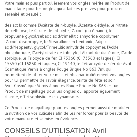
Votre main et plus particulièrement vos ongles mérite un Produit de
maquillage pour les ongles qui a fait ses preuves pour procurer
sérénité et beauté ;
des actifs comme l'Acétate de n-butyle, l'Acétate d'éthyle, le Nitrate
de cellulose, le Citrate de tributyle, l'Alcool (ou éthanol), le
propylene glycol/sebacic acid/trimellitic anhydride copolymer,
l'Alcool d'isopropyle, le Stearalkonium bentonite, Adipic
acid/Neopentyl glycol/Trimellitic anhydride copolymer, l'Acide
phosphorique, l'Acétylcitrate de tributyle, l'Alcool de diacétone, l'Acide
sorbique, le Trioxyde de fer, CI 73360 (CI 73360 et laques), CI
15850 (CI 15850 et laques), CI 19140, le Tétraoxyde de fer de Avril
Cosmétique Vernis à ongles Rouge Brique No 863 7ml qui
permettent de cibler votre main et plus particulièrement vos ongles
pour lui permettre de ravoir élégance, teinte de fête et soin.
Avril Cosmétique Vernis à ongles Rouge Brique No 863 est un
Produit de maquillage pour les ongles qui apporte également
charme, effet sophistiqué et dynamisme.
Ce Produit de maquillage pour les ongles permet aussi de moduler
la nutrition de vos cuticules afin de les renforcer pour la beauté de
votre manucure et sa mise en évidence.
CONSEILS D'UTILISATION Avril