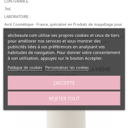
CONTENANCE:
7ml.
LABORATOIRE :
Avril Cosmétique - France, spécialisé en Produits de maquillage pour
les ongles.
abcbeaute.com utilise ses propres cookies et ceux de tiers
Avril Cosmétique Vernis à ongles Rouge Brique No 863
- Non testé
pour améliorer nos services et vous montrer des
sur les animaux, fabriqué en France présenté sur Abcbeauté.
publicités liées à vos préférences en analysant vos
habitudes de navigation. Pour donner votre consentement
à son utilisation, appuyez sur le bouton Accepter.
Politique de cookies
Personnaliser les cookies
27 AUTRES PRODUITS DANS LA MÊME
CATÉGORIE :
J'ACCEPTE
REJETER TOUT