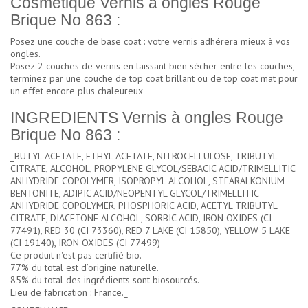
Cosmétique Vernis à ongles Rouge
Brique No 863 :
Posez une couche de base coat : votre vernis adhérera mieux à vos
ongles.
Posez 2 couches de vernis en laissant bien sécher entre les couches,
terminez par une couche de top coat brillant ou de top coat mat pour
un effet encore plus chaleureux
INGREDIENTS Vernis à ongles Rouge
Brique No 863 :
_BUTYL ACETATE, ETHYL ACETATE, NITROCELLULOSE, TRIBUTYL
CITRATE, ALCOHOL, PROPYLENE GLYCOL/SEBACIC ACID/TRIMELLITIC
ANHYDRIDE COPOLYMER, ISOPROPYL ALCOHOL, STEARALKONIUM
BENTONITE, ADIPIC ACID/NEOPENTYL GLYCOL/TRIMELLITIC
ANHYDRIDE COPOLYMER, PHOSPHORIC ACID, ACETYL TRIBUTYL
CITRATE, DIACETONE ALCOHOL, SORBIC ACID, IRON OXIDES (CI
77491), RED 30 (CI 73360), RED 7 LAKE (CI 15850), YELLOW 5 LAKE
(CI 19140), IRON OXIDES (CI 77499)
Ce produit n'est pas certifié bio.
77% du total est d’origine naturelle.
85% du total des ingrédients sont biosourcés.
Lieu de fabrication : France._