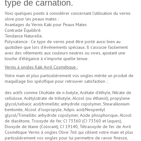
type de carnation.
Voici quelques points à considérer concernant l'utilisation du vernis
olive pour les peaux mates :
Avantages du Vernis Kaki pour Peaux Mates
Contraste Équilibré.
Tendance Naturelle.
Polyvalence : Ce type de vernis peut être porté aussi bien au
quotidien que lors d'événements spéciaux. Il s'associe facilement
avec des vêtements aux couleurs neutres ou vives, ajoutant une
touche d'élégance à n'importe quelle tenue.
Vernis à ongles Kaki Avril Cosmétique :
Votre main et plus particulièrement vos ongles mérite un produit de
maquillage bio spécifique pour retrouver satisfaction ;
des actifs comme l'Acétate de n-butyle, Acétate d'éthyle, Nitrate de
cellulose, Acétylcitrate de tributyle, Alcool (ou éthanol), propylene
glycol/sebacic acid/trimellitic anhydride copolymer, Stearalkonium
bentonite, Alcool d'isopropyle, Adipic acid/Neopentyl
glycol/Trimellitic anhydride copolymer, Acide phosphorique, Alcool
de diacétone, Trioxyde de fer, CI 73360 (CI 73360 et laques),
Dioxyde de titane (Colorant), CI 19140, Tétraoxyde de fer. de Avril
Cosmétique Vernis à ongles Olive 7ml qui ciblent votre main et plus
particulièrement vos ongles pour lui permettre de ravoir finesse,