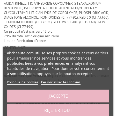
ACID/TRIMELLITIC ANHYDRIDE COPOLYMER, STEARALKONIUM
BENTONITE, ISOPROPYL ALCOHOL, ADIPIC ACID/NEOPENTYL
GLYCOL/TRIMELLITIC ANHYDRIDE COPOLYMER, PHOSPHORIC ACID,
DIACETONE ALCOHOL, IRON OXIDES (CI 77491), RED 30 (CI 73360),
TITANIUM DIOXIDE (CI 77891), YELLOW 5 LAKE (CI 19140), IRON
OXIDES (CI 77499).
Ce produit n'est pas certifié bio.
79% du total est d’origine naturelle.
Lieu de fabrication : France
CONTENANCE:
abcbeaute.com utilise ses propres cookies et ceux de tiers
7ml.
pour améliorer nos services et vous montrer des
LABORATOIRE :
publicités liées à vos préférences en analysant vos
habitudes de navigation. Pour donner votre consentement
Avril Cosmétique - France, spécialisé en produits de maquillage bio.
à son utilisation, appuyez sur le bouton Accepter.
Avril Cosmétique Vernis à ongles Kaki
- Non testé sur les animaux,
Fabriqué en France référencé par Abcbeauté.
Politique de cookies
Personnaliser les cookies
J'ACCEPTE
27 AUTRES PRODUITS DANS LA MÊME
REJETER TOUT
CATÉGORIE :