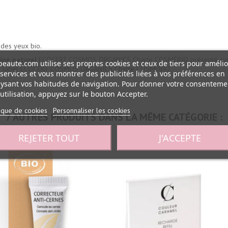
 des yeux bio.
ige naturel
ECOCERT COSMOS ORGANICS Charte COSMÉBIO présenté sur
eaute.com utilise ses propres cookies et ceux de tiers pour amélio
e label ECOCERT COSMOS ORGANICS Charte COSMÉBIO
services et vous montrer des publicités liées à vos préférences en
ysant vos habitudes de navigation. Pour donner votre consenteme
utilisation, appuyez sur le bouton Accepter.
tique de cookies
Personnaliser les cookies
7 AUTRES PRODUITS DANS LA MÊME CATÉGORIE :
REJETER TOUT
J'ACCEPTE