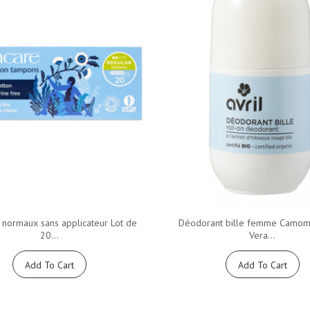
normaux sans applicateur Lot de
Déodorant bille femme Camomi
20...
Vera...
Add To Cart
Add To Cart