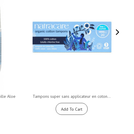
lle Aloe
Tampons super sans applicateur en coton...
10
Add To Cart