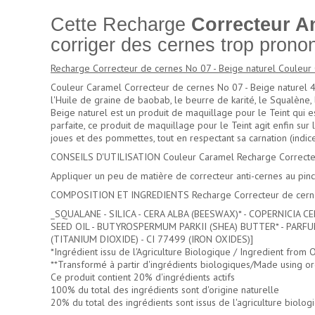
Cette Recharge
Correcteur An
corriger des cernes trop pronon
Recharge Correcteur de cernes No 07 - Beige naturel Couleur 
Couleur Caramel Correcteur de cernes No 07 - Beige naturel 4 g 
l'Huile de graine de baobab, le beurre de karité, le Squalène
Beige naturel est un produit de maquillage pour le Teint qui es
parfaite, ce produit de maquillage pour le Teint agit enfin su
joues et des pommettes, tout en respectant sa carnation (indi
CONSEILS D'UTILISATION Couleur Caramel Recharge Correcteur
Appliquer un peu de matière de correcteur anti-cernes au pin
COMPOSITION ET INGREDIENTS Recharge Correcteur de cernes 
_SQUALANE - SILICA - CERA ALBA (BEESWAX)* - COPERNICIA 
SEED OIL - BUTYROSPERMUM PARKII (SHEA) BUTTER* - PARFUM 
(TITANIUM DIOXIDE) - CI 77499 (IRON OXIDES)]
*Ingrédient issu de l'Agriculture Biologique / Ingredient from
**Transformé à partir d'ingrédients biologiques/Made using or
Ce produit contient 20% d'ingrédients actifs
100% du total des ingrédients sont d'origine naturelle
20% du total des ingrédients sont issus de l'agriculture biolog