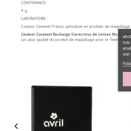
CONTENANCE:
4 g.
LABORATOIRE :
Couleur Caramel France, spécialisé en produits de maquillage
Couleur Caramel Recharge Correcteur de cernes No 07 - Be
abcb
Les plus qualité du
produit de maquillage pour le Teint
sont l
nos 
anal
son 
Poli