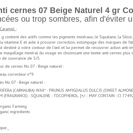
ti cernes 07 Beige Naturel 4 gr C
cées ou trop sombres, afin d'éviter un
Caramel :
contient des actifs comme les pigments minéraux, le Squalane, la Silice, la
, la vitamine E et aide à procurer correction, estompage des marques de fa
t destiné à votre contour de l'œil et lui permet de recouvrer action anti-i
r le maquillage minéral du visage en choisissant une teinte anti-cernes plu
ce de couvrance de 5/5.
 de cernes No 07 - Beige naturel :
ceau correcteur n°9
No 07 - Beige naturel :
CERIFERA (CARNAUBA) WAX* - PRUNUS AMYGDALUS DULCIS (SWEET ALMOND) 
(FRAGRANCE) - SQUALENE - TOCOPHEROL. [+/- : MAY CONTAIN : CI 77492 
 Organic Farming
ganic ingredients
ique._