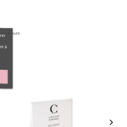
 Abcbeauté.
rer
nt à